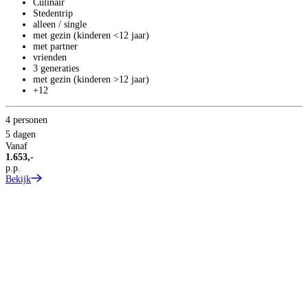
Culinair
Stedentrip
alleen / single
met gezin (kinderen <12 jaar)
met partner
vrienden
3 generaties
met gezin (kinderen >12 jaar)
+12
2
4
4 personen
V
5 dagen
1
Vanaf
p
1.653,-
B
p.p.
Bekijk