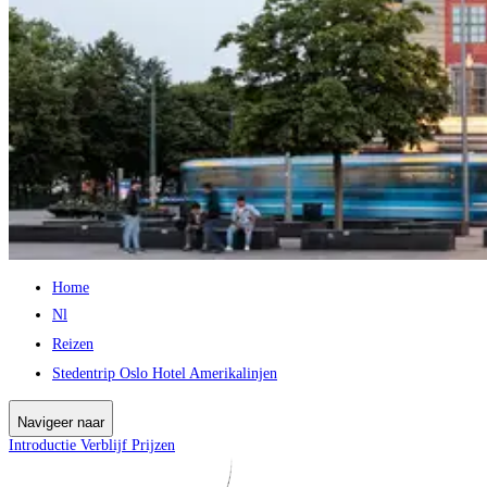
Home
Nl
Reizen
Stedentrip Oslo Hotel Amerikalinjen
Navigeer naar
Introductie
Verblijf
Prijzen