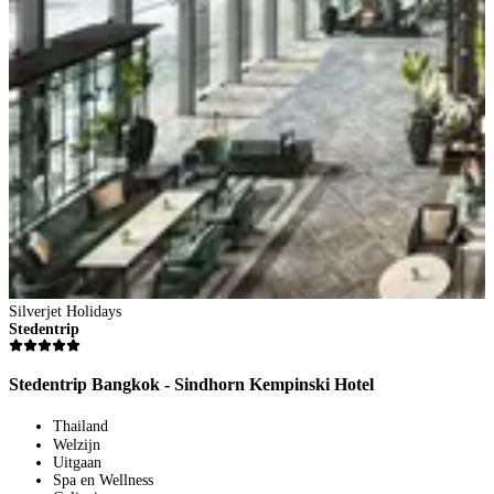
Silverjet Holidays
S
Stedentrip
S
Stedentrip Bangkok - Sindhorn Kempinski Hotel
S
Thailand
Welzijn
Uitgaan
Spa en Wellness