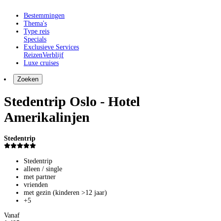
Bestemmingen
Thema's
Type reis
Specials
Exclusieve Services
Reizen
Verblijf
Luxe cruises
Zoeken
Stedentrip Oslo - Hotel
Amerikalinjen
Stedentrip
Stedentrip
alleen / single
met partner
vrienden
met gezin (kinderen >12 jaar)
+5
Vanaf