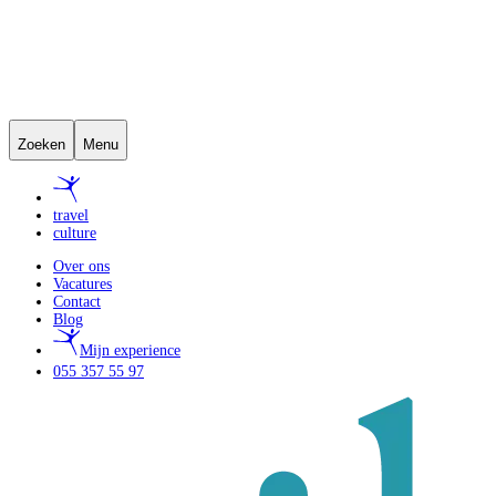
Zoeken
Menu
travel
culture
Over ons
Vacatures
Contact
Blog
Mijn experience
055 357 55 97