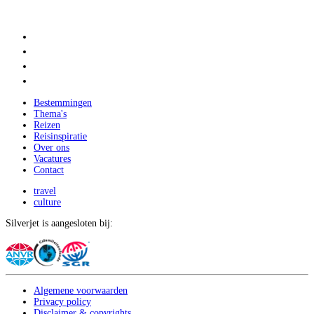
Bestemmingen
Thema's
Reizen
Reisinspiratie
Over ons
Vacatures
Contact
travel
culture
Silverjet is aangesloten bij:
Algemene voorwaarden
Privacy policy
Disclaimer & copyrights