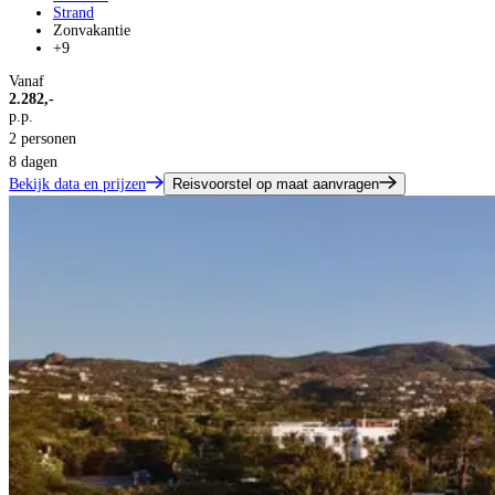
Strand
Zonvakantie
+9
Vanaf
2.282,-
p.p.
2 personen
8 dagen
Bekijk data en prijzen
Reisvoorstel op maat aanvragen