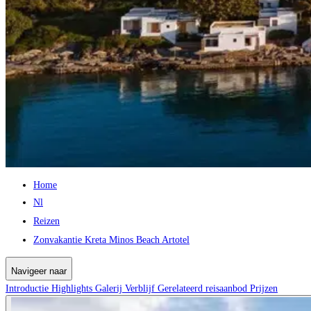
Home
Nl
Reizen
Zonvakantie Kreta Minos Beach Artotel
Navigeer naar
Introductie
Highlights
Galerij
Verblijf
Gerelateerd reisaanbod
Prijzen