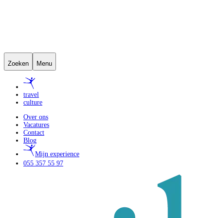
Zoeken
Menu
travel
culture
Over ons
Vacatures
Contact
Blog
Mijn experience
055 357 55 97