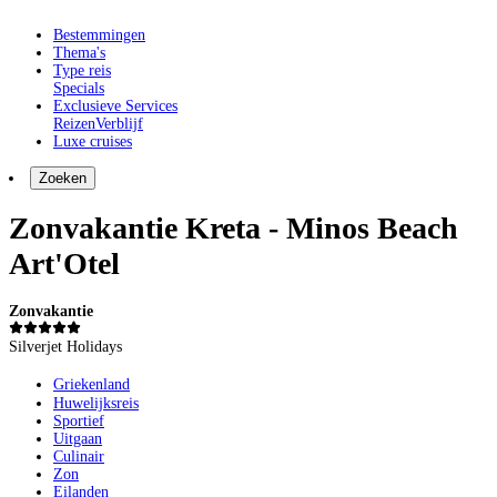
Bestemmingen
Thema's
Type reis
Specials
Exclusieve Services
Reizen
Verblijf
Luxe cruises
Zoeken
Zonvakantie Kreta - Minos Beach
Art'Otel
Zonvakantie
Silverjet Holidays
Griekenland
Huwelijksreis
Sportief
Uitgaan
Culinair
Zon
Eilanden