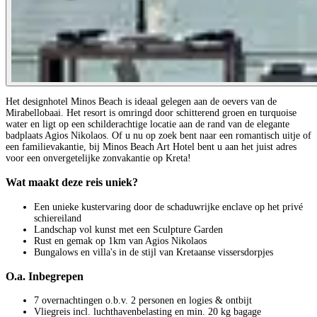
Het designhotel Minos Beach is ideaal gelegen aan de oevers van de
Mirabellobaai. Het resort is omringd door schitterend groen en turquoise
water en ligt op een schilderachtige locatie aan de rand van de elegante
badplaats Agios Nikolaos. Of u nu op zoek bent naar een romantisch uitje of
een familievakantie, bij Minos Beach Art Hotel bent u aan het juist adres
voor een onvergetelijke zonvakantie op Kreta!
Wat maakt deze reis uniek?
Een unieke kustervaring door de schaduwrijke enclave op het privé
schiereiland
Landschap vol kunst met een Sculpture Garden
Rust en gemak op 1km van Agios Nikolaos
Bungalows en villa's in de stijl van Kretaanse vissersdorpjes
O.a. Inbegrepen
7 overnachtingen o.b.v. 2 personen en logies & ontbijt
Vliegreis incl. luchthavenbelasting en min. 20 kg bagage