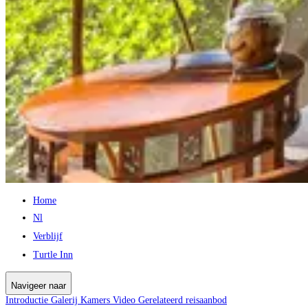
Home
Nl
Verblijf
Turtle Inn
Navigeer naar
Introductie
Galerij
Kamers
Video
Gerelateerd reisaanbod