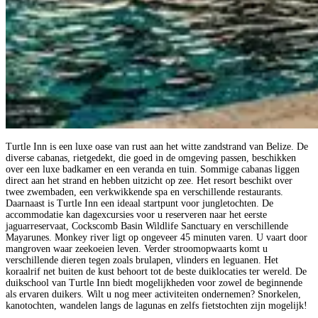
Turtle Inn is een luxe oase van rust aan het witte zandstrand van Belize. De
diverse cabanas, rietgedekt, die goed in de omgeving passen, beschikken
over een luxe badkamer en een veranda en tuin. Sommige cabanas liggen
direct aan het strand en hebben uitzicht op zee. Het resort beschikt over
twee zwembaden, een verkwikkende spa en verschillende restaurants.
Daarnaast is Turtle Inn een ideaal startpunt voor jungletochten. De
accommodatie kan dagexcursies voor u reserveren naar het eerste
jaguarreservaat, Cockscomb Basin Wildlife Sanctuary en verschillende
Mayarunes. Monkey river ligt op ongeveer 45 minuten varen. U vaart door
mangroven waar zeekoeien leven. Verder stroomopwaarts komt u
verschillende dieren tegen zoals brulapen, vlinders en leguanen. Het
koraalrif net buiten de kust behoort tot de beste duiklocaties ter wereld. De
duikschool van Turtle Inn biedt mogelijkheden voor zowel de beginnende
als ervaren duikers. Wilt u nog meer activiteiten ondernemen? Snorkelen,
kanotochten, wandelen langs de lagunas en zelfs fietstochten zijn mogelijk!