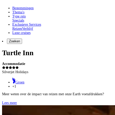
Bestemmingen
Thema's
Type reis
Specials
Exclusieve Services
Reizen
Verblijf
Luxe cruises
Zoeken
Turtle Inn
Accommodatie
Silverjet Holidays
Groen
+1
Meer weten over de impact van reizen met onze Earth voetafdrukken?
Lees meer