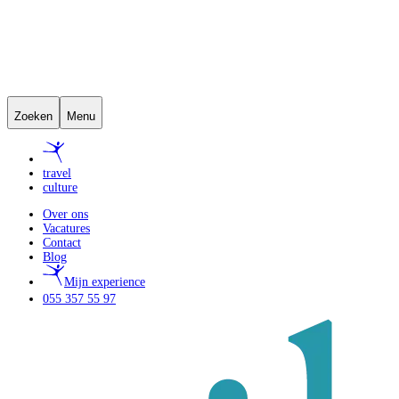
Zoeken
Menu
travel
culture
Over ons
Vacatures
Contact
Blog
Mijn experience
055 357 55 97