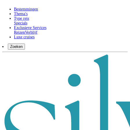
Bestemmingen
Thema's
Type reis
Specials
Exclusieve Services
Reizen
Verblijf
Luxe cruises
Zoeken