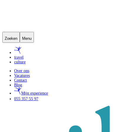
Zoeken
Menu
travel
culture
Over ons
Vacatures
Contact
Blog
Mijn experience
055 357 55 97