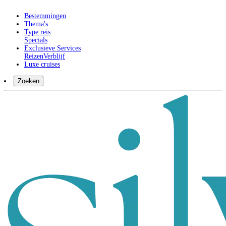
Bestemmingen
Thema's
Type reis
Specials
Exclusieve Services
Reizen
Verblijf
Luxe cruises
Zoeken