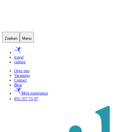
Zoeken
Menu
travel
culture
Over ons
Vacatures
Contact
Blog
Mijn experience
055 357 55 97