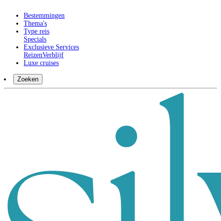
Bestemmingen
Thema's
Type reis
Specials
Exclusieve Services
Reizen
Verblijf
Luxe cruises
Zoeken