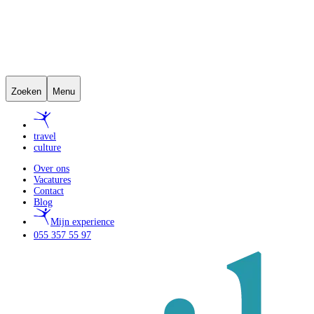
Zoeken
Menu
travel
culture
Over ons
Vacatures
Contact
Blog
Mijn experience
055 357 55 97