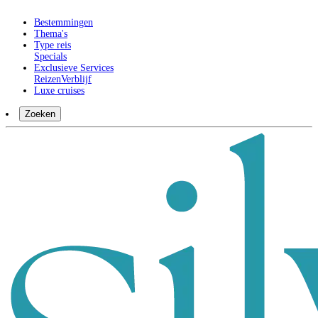
Bestemmingen
Thema's
Type reis
Specials
Exclusieve Services
Reizen
Verblijf
Luxe cruises
Zoeken