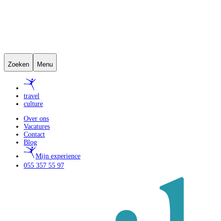
Zoeken
Menu
travel
culture
Over ons
Vacatures
Contact
Blog
Mijn experience
055 357 55 97