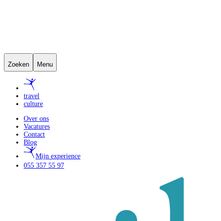
Zoeken
Menu
travel
culture
Over ons
Vacatures
Contact
Blog
Mijn experience
055 357 55 97