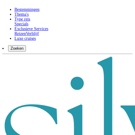
Bestemmingen
Thema's
Type reis
Specials
Exclusieve Services
Reizen
Verblijf
Luxe cruises
Zoeken