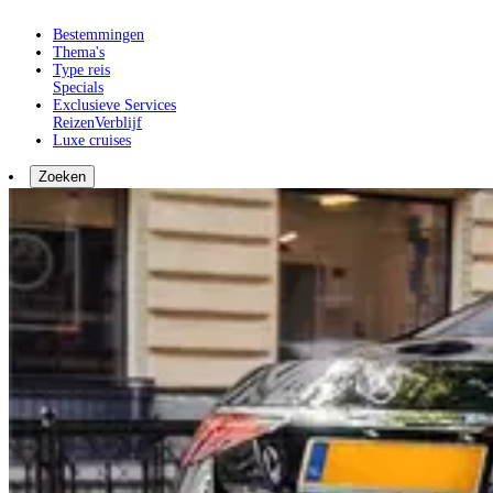
Bestemmingen
Thema's
Type reis
Specials
Exclusieve Services
Reizen
Verblijf
Luxe cruises
Zoeken