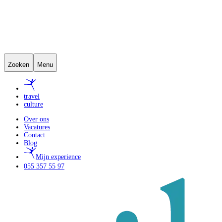
Zoeken
Menu
travel
culture
Over ons
Vacatures
Contact
Blog
Mijn experience
055 357 55 97