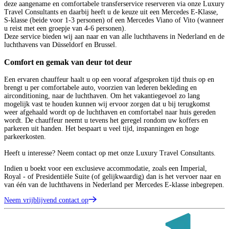
deze aangename en comfortabele transferservice reserveren via onze Luxury
Travel Consultants en daarbij heeft u de keuze uit een Mercedes E-Klasse,
S-klasse (beide voor 1-3 personen) of een Mercedes Viano of Vito (wanneer
u reist met een groepje van 4-6 personen).
Deze service bieden wij aan naar en van alle luchthavens in Nederland en de
luchthavens van Düsseldorf en Brussel.
Comfort en gemak van deur tot deur
Een ervaren chauffeur haalt u op een vooraf afgesproken tijd thuis op en
brengt u per comfortabele auto, voorzien van lederen bekleding en
airconditioning, naar de luchthaven. Om het vakantiegevoel zo lang
mogelijk vast te houden kunnen wij ervoor zorgen dat u bij terugkomst
weer afgehaald wordt op de luchthaven en comfortabel naar huis gereden
wordt. De chauffeur neemt u tevens het geregel rondom uw koffers en
parkeren uit handen. Het bespaart u veel tijd, inspanningen en hoge
parkeerkosten.
Heeft u interesse? Neem contact op met onze Luxury Travel Consultants.
Indien u boekt voor een exclusieve accommodatie, zoals een Imperial,
Royal - of Presidentiële Suite (of gelijkwaardig) dan is het vervoer naar en
van één van de luchthavens in Nederland per Mercedes E-klasse inbegrepen.
Neem vrijblijvend contact op