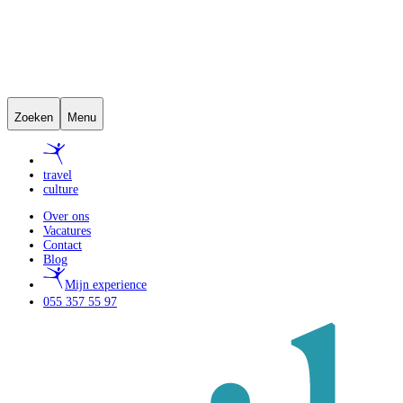
Zoeken
Menu
travel
culture
Over ons
Vacatures
Contact
Blog
Mijn experience
055 357 55 97