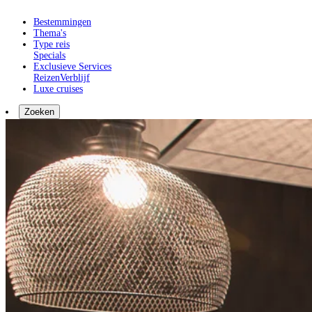
Bestemmingen
Thema's
Type reis
Specials
Exclusieve Services
Reizen
Verblijf
Luxe cruises
Zoeken