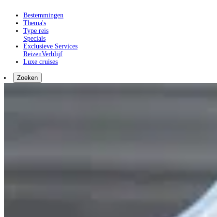
Bestemmingen
Thema's
Type reis
Specials
Exclusieve Services
Reizen
Verblijf
Luxe cruises
Zoeken