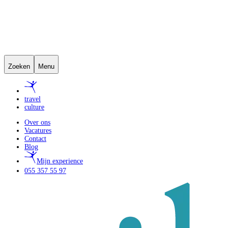
Zoeken
Menu
travel
culture
Over ons
Vacatures
Contact
Blog
Mijn experience
055 357 55 97