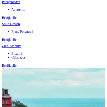
Poolgebieden
Antarctica
Bekijk alle
Stille Oceaan
Frans-Polynesië
Bekijk alle
Zuid-Amerika
Brazilië
Galapagos
Bekijk alle