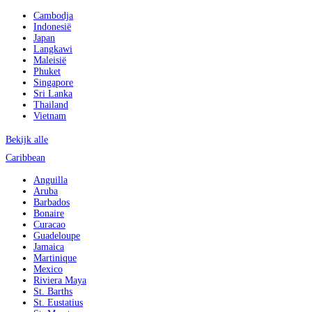
Cambodja
Indonesië
Japan
Langkawi
Maleisië
Phuket
Singapore
Sri Lanka
Thailand
Vietnam
Bekijk alle
Caribbean
Anguilla
Aruba
Barbados
Bonaire
Curacao
Guadeloupe
Jamaica
Martinique
Mexico
Riviera Maya
St. Barths
St. Eustatius