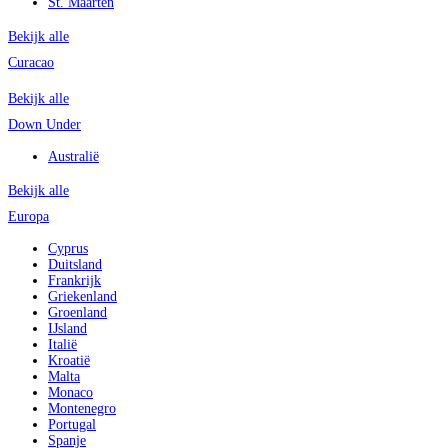
St. Maarten
Bekijk alle
Curacao
Bekijk alle
Down Under
Australië
Bekijk alle
Europa
Cyprus
Duitsland
Frankrijk
Griekenland
Groenland
IJsland
Italië
Kroatië
Malta
Monaco
Montenegro
Portugal
Spanje