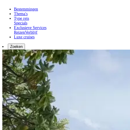
Bestemmingen
Thema's
Type reis
Specials
Exclusieve Services
Reizen
Verblijf
Luxe cruises
Zoeken