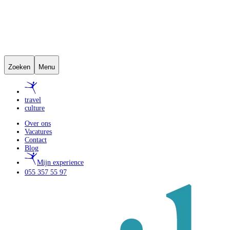
Zoeken
Menu
travel
culture
Over ons
Vacatures
Contact
Blog
Mijn experience
055 357 55 97