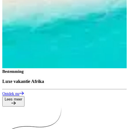
Bestemming
B
Luxe vakantie Afrika
L
Ontdek nu
O
Lees meer