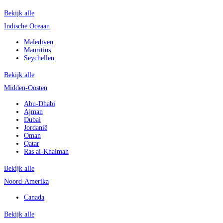
Bekijk alle
Indische Oceaan
Malediven
Mauritius
Seychellen
Bekijk alle
Midden-Oosten
Abu-Dhabi
Ajman
Dubai
Jordanië
Oman
Qatar
Ras al-Khaimah
Bekijk alle
Noord-Amerika
Canada
Bekijk alle