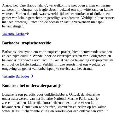
Aruba, het 'One Happy Island', verwelkomt je met open armen en warme
zonneschijn. Ontspan op Eagle Beach, bekend om zijn witte zand en kalme
wateren. Verken de onderwaterwereld tijdens het snorkelen of duiken, en
geniet van lokale gerechten in gezellige strandtenten. Verblijf in luxe resorts
met een prachtig uitzicht op de oceaan en laat je verwennen met spa-
behandelingen.
Vakantie Aruba
Barbados: tropische weelde
Barbados, een synoniem voor tropische pracht, biedt betoverende stranden
en een rijke cultuur. Wandel door de kleurrijke straten van Bridgetown en
bewonder historische architectuur. Geniet van de levendige calypso-muziek
en proef de lokale keuken. Verblijf in luxe resorts met een weelderige
omgeving en geniet van onberispelijke service aan het strand.
Vakantie Barbados
Bonaire : het onderwaterparadijs
Bonaire is een paradijs voor duikliefhebbers. Ontdek de kleurrijke
onderwaterwereld van het Bonaire National Marine Park, waar je
zeeschildpadden, kleurrijke koraalriffen en exotische vissen kunt
bewonderen. Geniet van windsurfen, kitesurfen en zeilen op het kalme
water. Kies uit charmante villa's en resorts voor een ontspannen verblijf.