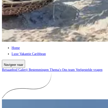
Home
Luxe Vakantie Caribbean
Navigeer naar
Reisaanbod
Galerij
Bestemmingen
Thema's
Ons team
Veelgestelde vragen