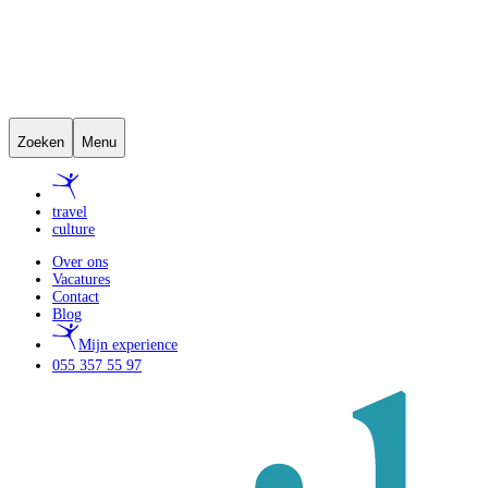
Zoeken
Menu
travel
culture
Over ons
Vacatures
Contact
Blog
Mijn experience
055 357 55 97