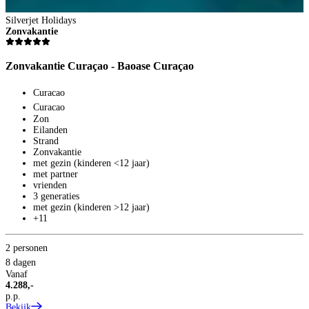
Silverjet Holidays
Zonvakantie
Zonvakantie Curaçao - Baoase Curaçao
Curacao
Curacao
Zon
Eilanden
Strand
Zonvakantie
met gezin (kinderen <12 jaar)
met partner
vrienden
S
3 generaties
Z
met gezin (kinderen >12 jaar)
+11
Z
2 personen
8 dagen
Vanaf
4.288,-
p.p.
Bekijk