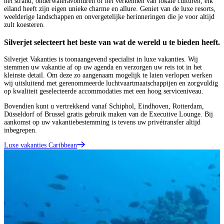
het strand, onderwateravonturen of het verkennen van lokale culturen, elk
eiland heeft zijn eigen unieke charme en allure. Geniet van de luxe resorts,
weelderige landschappen en onvergetelijke herinneringen die je voor altijd
zult koesteren.
Silverjet selecteert het beste van wat de wereld u te bieden heeft.
Silverjet Vakanties is toonaangevend specialist in luxe vakanties. Wij
stemmen uw vakantie af op uw agenda en verzorgen uw reis tot in het
kleinste detail. Om deze zo aangenaam mogelijk te laten verlopen werken
wij uitsluitend met gerenommeerde luchtvaartmaatschappijen en zorgvuldig
op kwaliteit geselecteerde accommodaties met een hoog serviceniveau.
Bovendien kunt u vertrekkend vanaf Schiphol, Eindhoven, Rotterdam,
Düsseldorf of Brussel gratis gebruik maken van de Executive Lounge. Bij
aankomst op uw vakantiebestemming is tevens uw privétransfer altijd
inbegrepen.
Luxe vakanties Caribbean