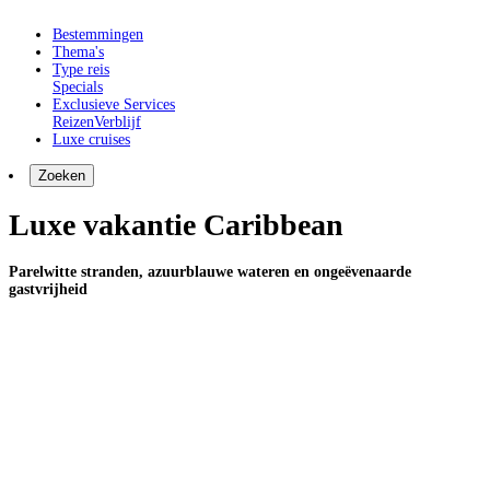
Bestemmingen
Thema's
Type reis
Specials
Exclusieve Services
Reizen
Verblijf
Luxe cruises
Zoeken
Luxe vakantie Caribbean
Parelwitte stranden, azuurblauwe wateren en ongeëvenaarde
gastvrijheid