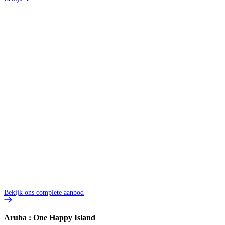
2
8
V
3
p
B
Bekijk ons complete aanbod
Aruba : One Happy Island