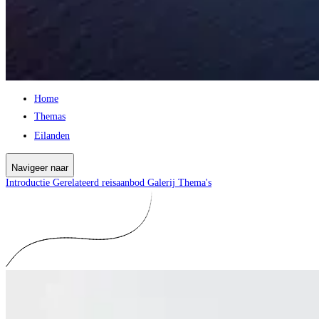
Home
Themas
Eilanden
Navigeer naar
Introductie
Gerelateerd reisaanbod
Galerij
Thema's