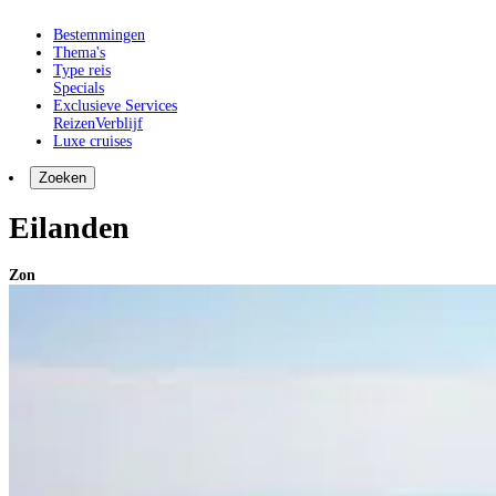
Bestemmingen
Thema's
Type reis
Specials
Exclusieve Services
Reizen
Verblijf
Luxe cruises
Zoeken
Eilanden
Zon