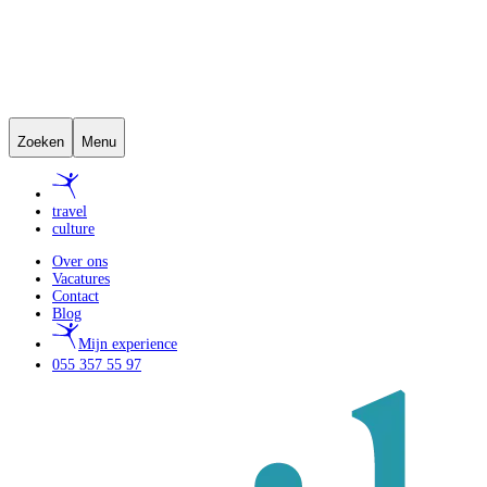
Zoeken
Menu
travel
culture
Over ons
Vacatures
Contact
Blog
Mijn experience
055 357 55 97