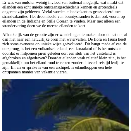
Er was van oudsher weinig invloed van buitenaf mogelijk, wat maakt dat
eilanden een echt unieke ontstaansgeschiedenis kennen en grotendeels
ongerept zijn gebleven. Veelal worden eilandvakanties geassocieerd met
strandvakanties. Het droombeeld van bountystranden is dan ook vooral op
eilanden in de Indische en Stille Oceaan te vinden. Maar met alleen een
strandervaring doen we de meeste eilanden te kort.
Afhankelijk van de grootte zijn er wandelingen te maken door de natuur, al
dan niet naar een natuurlijke bron met watervallen. De flora en fauna heeft
zich soms eveneens op unieke wijze geëvolueerd. Dit hangt mede af van de
oorsprong, is het een vulkanisch eiland, een koraalatol of is het ontstaan
doordat er miljoenen jaren geleden ooit een stuk van het vasteland is
afgebroken en afgedreven? Doordat eilanden vaak relatief klein zijn, is het
gemakkelijk om het eiland rond te reizen zonder al teveel reistijd kwijt te
zijn. En als er sprake is van een archipel, is eilandhoppen een hele
ontspannen manier van vakantie vieren.