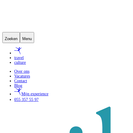
Zoeken
Menu
travel
culture
Over ons
Vacatures
Contact
Blog
Mijn experience
055 357 55 97