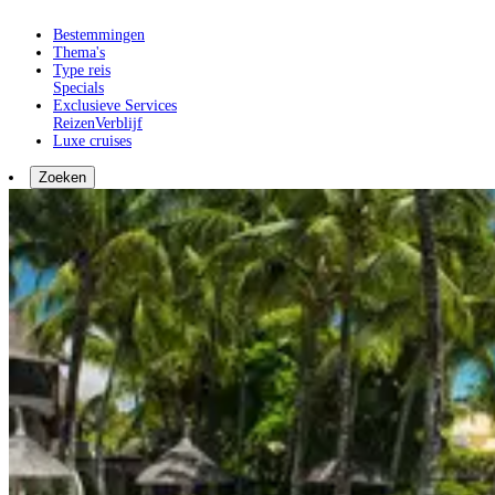
Bestemmingen
Thema's
Type reis
Specials
Exclusieve Services
Reizen
Verblijf
Luxe cruises
Zoeken