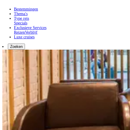
Bestemmingen
Thema's
Type reis
Specials
Exclusieve Services
Reizen
Verblijf
Luxe cruises
Zoeken