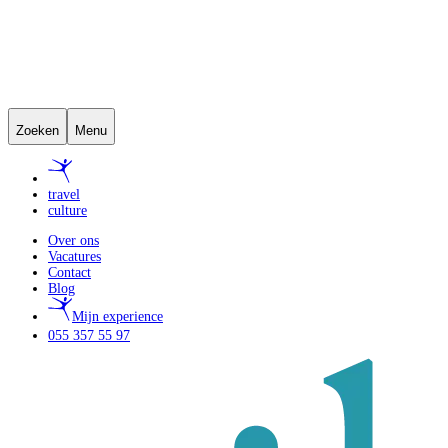
Zoeken
Menu
travel
culture
Over ons
Vacatures
Contact
Blog
Mijn experience
055 357 55 97