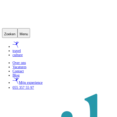
Zoeken
Menu
travel
culture
Over ons
Vacatures
Contact
Blog
Mijn experience
055 357 55 97