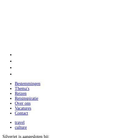
Bestemmingen
Thema's
Reizen
Reisinspiratie
Over ons
Vacatures
Contact
travel
culture
Silverjet is aangesloten bij: