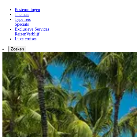
Bestemmingen
Thema's
Type reis
Specials
Exclusieve Services
Reizen
Verblijf
Luxe cruises
Zoeken