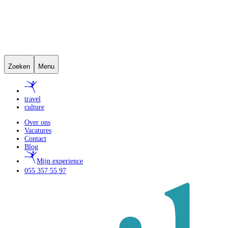
Zoeken
Menu
travel
culture
Over ons
Vacatures
Contact
Blog
Mijn experience
055 357 55 97