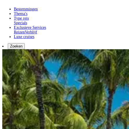
Bestemmingen
Thema's
Type reis
Specials
Exclusieve Services
Reizen
Verblijf
Luxe cruises
Zoeken