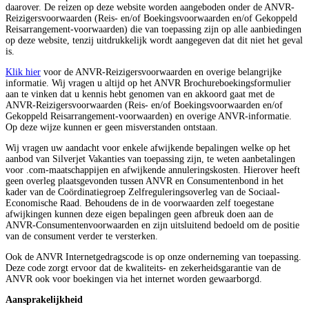
daarover. De reizen op deze website worden aangeboden onder de ANVR-
Reizigersvoorwaarden (Reis- en/of Boekingsvoorwaarden en/of Gekoppeld
Reisarrangement-voorwaarden) die van toepassing zijn op alle aanbiedingen
op deze website, tenzij uitdrukkelijk wordt aangegeven dat dit niet het geval
is.
Klik hier
voor de ANVR-Reizigersvoorwaarden en overige belangrijke
informatie. Wij vragen u altijd op het ANVR Brochureboekingsformulier
aan te vinken dat u kennis hebt genomen van en akkoord gaat met de
ANVR-Reizigersvoorwaarden (Reis- en/of Boekingsvoorwaarden en/of
Gekoppeld Reisarrangement-voorwaarden) en overige ANVR-informatie.
Op deze wijze kunnen er geen misverstanden ontstaan.
Wij vragen uw aandacht voor enkele afwijkende bepalingen welke op het
aanbod van Silverjet Vakanties van toepassing zijn, te weten aanbetalingen
voor .com-maatschappijen en afwijkende annuleringskosten. Hierover heeft
geen overleg plaatsgevonden tussen ANVR en Consumentenbond in het
kader van de Coördinatiegroep Zelfreguleringsoverleg van de Sociaal-
Economische Raad. Behoudens de in de voorwaarden zelf toegestane
afwijkingen kunnen deze eigen bepalingen geen afbreuk doen aan de
ANVR-Consumentenvoorwaarden en zijn uitsluitend bedoeld om de positie
van de consument verder te versterken.
Ook de ANVR Internetgedragscode is op onze onderneming van toepassing.
Deze code zorgt ervoor dat de kwaliteits- en zekerheidsgarantie van de
ANVR ook voor boekingen via het internet worden gewaarborgd.
Aansprakelijkheid