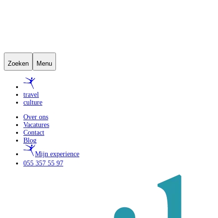
Zoeken
Menu
travel
culture
Over ons
Vacatures
Contact
Blog
Mijn experience
055 357 55 97