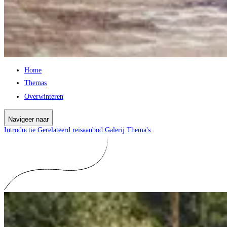
Home
Themas
Overwinteren
Navigeer naar
Introductie
Gerelateerd reisaanbod
Galerij
Thema's