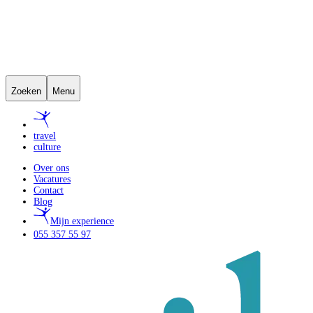
Zoeken
Menu
travel
culture
Over ons
Vacatures
Contact
Blog
Mijn experience
055 357 55 97