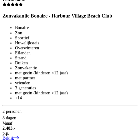
Zonvakantie Bonaire - Harbour Village Beach Club
Z
R
Bonaire
Zon
Sportief
Huwelijksreis
Overwinteren
Eilanden
Strand
Duiken
Zonvakantie
met gezin (kinderen <12 jaar)
met partner
3
vrienden
3 generaties
8
met gezin (kinderen >12 jaar)
V
+14
3
p
B
2 personen
8 dagen
Vanaf
2.483,-
p.p.
Bekijk