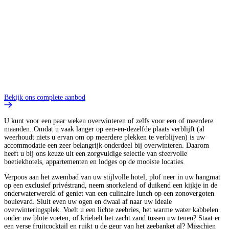
Bekijk ons complete aanbod
U kunt voor een paar weken overwinteren of zelfs voor een of meerdere
maanden. Omdat u vaak langer op een-en-dezelfde plaats verblijft (al
weerhoudt niets u ervan om op meerdere plekken te verblijven) is uw
accommodatie een zeer belangrijk onderdeel bij overwinteren. Daarom
heeft u bij ons keuze uit een zorgvuldige selectie van sfeervolle
boetiekhotels, appartementen en lodges op de mooiste locaties.
Verpoos aan het zwembad van uw stijlvolle hotel, plof neer in uw hangmat
op een exclusief privéstrand, neem snorkelend of duikend een kijkje in de
onderwaterwereld of geniet van een culinaire lunch op een zonovergoten
boulevard. Sluit even uw ogen en dwaal af naar uw ideale
overwinteringsplek. Voelt u een lichte zeebries, het warme water kabbelen
onder uw blote voeten, of kriebelt het zacht zand tussen uw tenen? Staat er
een verse fruitcocktail en ruikt u de geur van het zeebanket al? Misschien