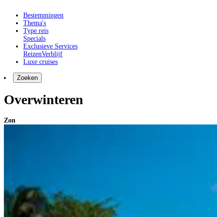
Bestemmingen
Thema's
Type reis
Specials
Exclusieve Services
Reizen
Verblijf
Luxe cruises
Zoeken
Overwinteren
Zon