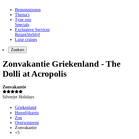
Bestemmingen
Thema's
Type reis
Specials
Exclusieve Services
Reizen
Verblijf
Luxe cruises
Zoeken
Zonvakantie Griekenland - The
Dolli at Acropolis
Zonvakantie
Silverjet Holidays
Griekenland
Huwelijksreis
Zon
Overwinteren
Zonvakantie
+5