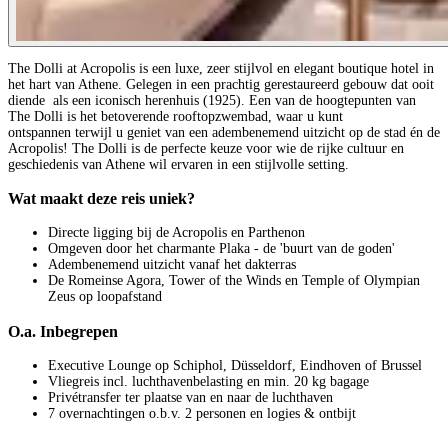
The Dolli at Acropolis is een luxe, zeer stijlvol en elegant boutique hotel in
het hart van Athene. Gelegen in een prachtig gerestaureerd gebouw dat ooit
diende als een iconisch herenhuis (1925). Een van de hoogtepunten van
The Dolli is het betoverende rooftopzwembad, waar u kunt
ontspannen terwijl u geniet van een adembenemend uitzicht op de stad én de
Acropolis! The Dolli is de perfecte keuze voor wie de rijke cultuur en
geschiedenis van Athene wil ervaren in een stijlvolle setting.
Wat maakt deze reis uniek?
Directe ligging bij de Acropolis en Parthenon
Omgeven door het charmante Plaka - de 'buurt van de goden'
Adembenemend uitzicht vanaf het dakterras
De Romeinse Agora, Tower of the Winds en Temple of Olympian
Zeus op loopafstand
O.a. Inbegrepen
Executive Lounge op Schiphol, Düsseldorf, Eindhoven of Brussel
Vliegreis incl. luchthavenbelasting en min. 20 kg bagage
Privétransfer ter plaatse van en naar de luchthaven
7 overnachtingen o.b.v. 2 personen en logies & ontbijt