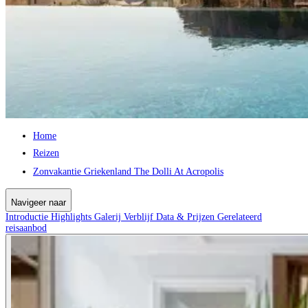
Home
Reizen
Zonvakantie Griekenland The Dolli At Acropolis
Navigeer naar
Introductie
Highlights
Galerij
Verblijf
Data & Prijzen
Gerelateerd
reisaanbod