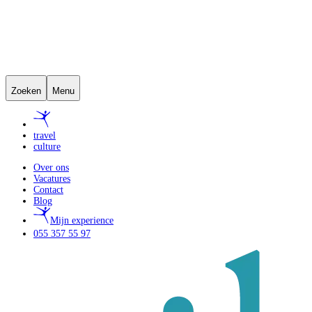
Zoeken
Menu
travel
culture
Over ons
Vacatures
Contact
Blog
Mijn experience
055 357 55 97