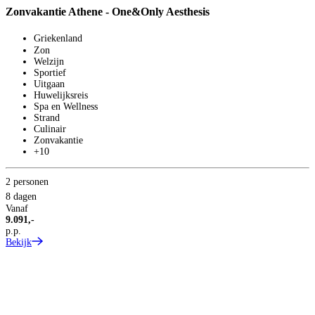
Zonvakantie Athene - One&Only Aesthesis
Z
Griekenland
Zon
Welzijn
Sportief
Uitgaan
Huwelijksreis
Spa en Wellness
Strand
Culinair
Zonvakantie
+10
2 personen
2
8 dagen
8
Vanaf
V
9.091,-
1
p.p.
p
Bekijk
B