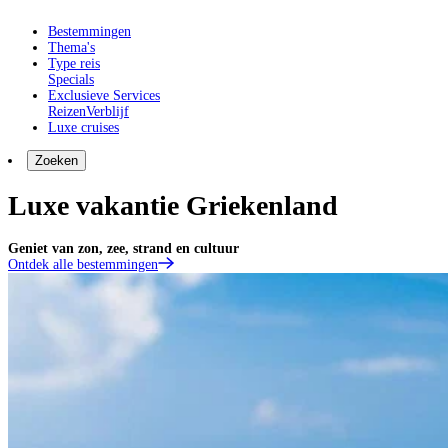
Bestemmingen
Thema's
Type reis
Specials
Exclusieve Services
Reizen
Verblijf
Luxe cruises
Zoeken
Luxe vakantie Griekenland
Geniet van zon, zee, strand en cultuur
Ontdek alle bestemmingen