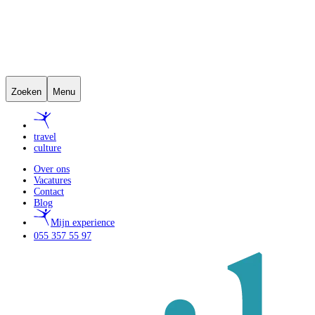
Zoeken
Menu
travel
culture
Over ons
Vacatures
Contact
Blog
Mijn experience
055 357 55 97