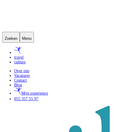
Zoeken
Menu
travel
culture
Over ons
Vacatures
Contact
Blog
Mijn experience
055 357 55 97