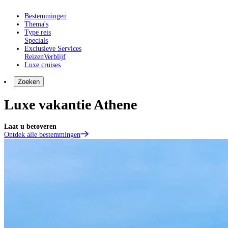
Bestemmingen
Thema's
Type reis
Specials
Exclusieve Services
Reizen
Verblijf
Luxe cruises
Zoeken
Luxe vakantie Athene
Laat u betoveren
Ontdek alle bestemmingen