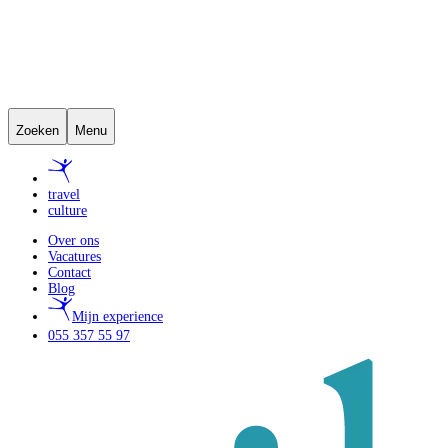
Zoeken
Menu
travel
culture
Over ons
Vacatures
Contact
Blog
Mijn experience
055 357 55 97