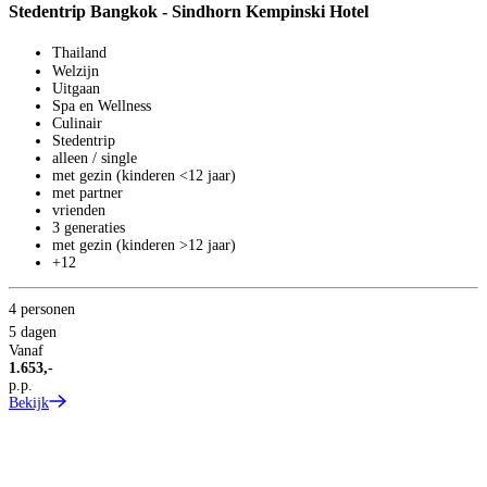
Stedentrip Bangkok - Sindhorn Kempinski Hotel
Thailand
Welzijn
S
Uitgaan
Z
Spa en Wellness
Culinair
Stedentrip
Z
alleen / single
met gezin (kinderen <12 jaar)
met partner
vrienden
3 generaties
met gezin (kinderen >12 jaar)
+12
4 personen
5 dagen
2
Vanaf
1.653,-
8
p.p.
V
Bekijk
3
p
B