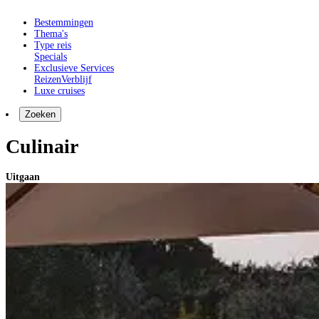
Bestemmingen
Thema's
Type reis
Specials
Exclusieve Services
Reizen
Verblijf
Luxe cruises
Zoeken
Culinair
Uitgaan