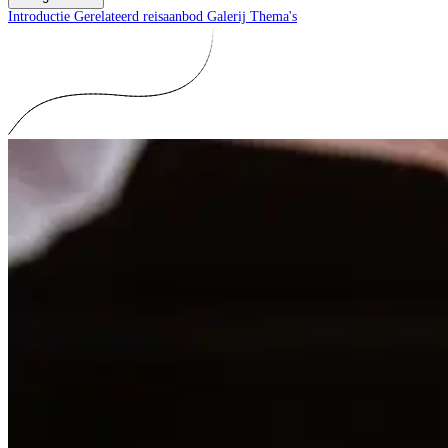
Introductie
Gerelateerd reisaanbod
Galerij
Thema's