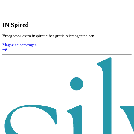
2
p
B
IN
Spired
Vraag voor extra inspiratie het gratis reismagazine aan.
Magazine aanvragen