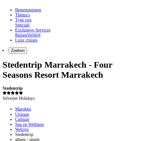
Bestemmingen
Thema's
Type reis
Specials
Exclusieve Services
Reizen
Verblijf
Luxe cruises
Zoeken
Stedentrip Marrakech - Four
Seasons Resort Marrakech
Stedentrip
Silverjet Holidays
Marokko
Uitgaan
Culinair
Spa en Wellness
Welzijn
Stedentrip
alleen / single