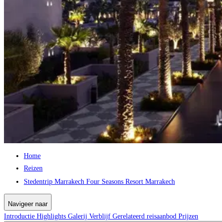
Home
Reizen
Stedentrip Marrakech Four Seasons Resort Marrakech
Navigeer naar
Introductie
Highlights
Galerij
Verblijf
Gerelateerd reisaanbod
Prijzen