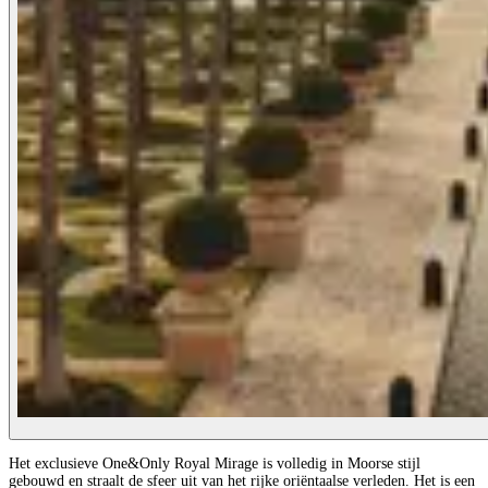
Het exclusieve One&Only Royal Mirage is volledig in Moorse stijl
gebouwd en straalt de sfeer uit van het rijke oriëntaalse verleden. Het is een