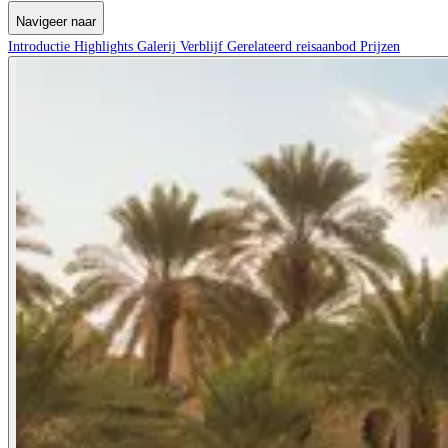
Navigeer naar
Introductie
Highlights
Galerij
Verblijf
Gerelateerd reisaanbod
Prijzen