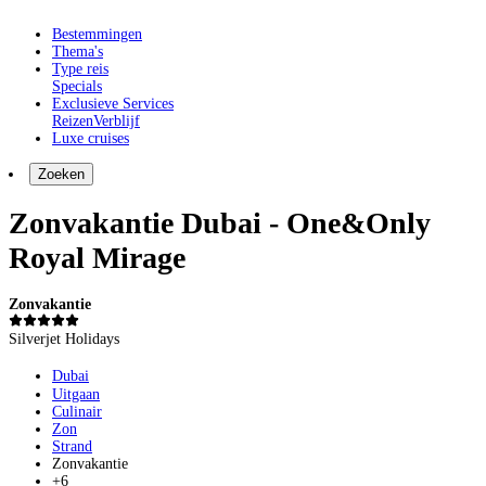
Bestemmingen
Thema's
Type reis
Specials
Exclusieve Services
Reizen
Verblijf
Luxe cruises
Zoeken
Zonvakantie Dubai - One&Only
Royal Mirage
Zonvakantie
Silverjet Holidays
Dubai
Uitgaan
Culinair
Zon
Strand
Zonvakantie
+6