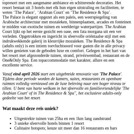
topresort met een aangename ambiance en schitterende decoraties. Het
resort bestaat uit 3 hotels met elk hun eigen uitstraling en faciliteiten, te
weten ‘The Palace’, ‘Arabian Court’ en ‘The Residence & Spa’.
The Palace is elegant opgezet als een paleis, een weerspiegeling van
Arabische architectuur met mozaïeken, binnenplaatsen, arcades en fonteinen
te midden van exotische tuinen en weelderige waterpartijen. The Arabian
Court lijkt op het eerste gezicht een oase, een fata morgana uit een ver
verleden. Opgetrokken en ingericht in sfeervolle oriëntaalse stijl met een
indrukwekkende galerij in kleurrijke mozaïeken. The Residence & Spa
(adults only) is een intiem toevluchtsoord voor gasten die in alle privacy
willen genieten van de geboden luxe en comfort. Gelegen in het hart van
het resort met afgezonderde tuinen, strand, privézwembad, restaurant en de
One&Only Spa. Een topaccommodatie met karakter, allure en een
excellente service.
Vanaf
eind april 2026
start een uitgebreide renovatie van '
The Palace'
.
Tijdens deze periode worden de kamers, suites, restaurants en openbare
ruimtes volledig vernieuwd om de luxe beleving naar een hoger niveau te
tillen. U bent van harte welkom in het sfeervolle en familievriendelijke 'The
Arabian Court' of in The Residence & Spa'', het exclusieve adults-only
gedeelte van het resort.
Wat maakt deze reis uniek?
Uitgestrekte tuinen van 25ha en een 1km lang zandstrand
3 unieke sfeervolle hotels binnen 1 resort
Culinaire hotspots; keuze uit meer dan 16 restaurants en bars