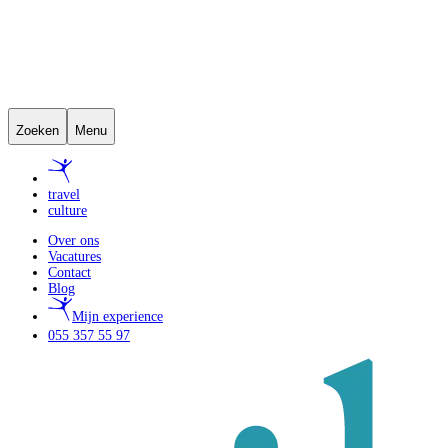
Zoeken
Menu
travel
culture
Over ons
Vacatures
Contact
Blog
Mijn experience
055 357 55 97