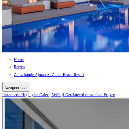
Home
Reizen
Zonvakantie Ajman Al Zorah Beach Resort
Navigeer naar
Introductie
Highlights
Galerij
Verblijf
Gerelateerd reisaanbod
Prijzen