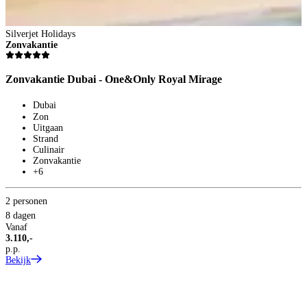
Silverjet Holidays
Zonvakantie
Zonvakantie Dubai - One&Only Royal Mirage
Dubai
2
Zon
8
Uitgaan
V
Strand
4
Culinair
p
Zonvakantie
B
+6
2 personen
8 dagen
Vanaf
3.110,-
p.p.
Bekijk