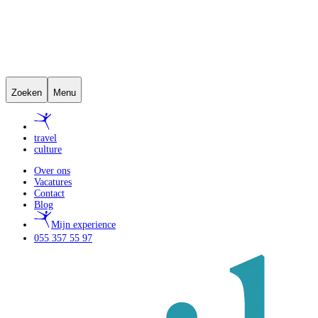
Zoeken
Menu
travel
culture
Over ons
Vacatures
Contact
Blog
Mijn experience
055 357 55 97