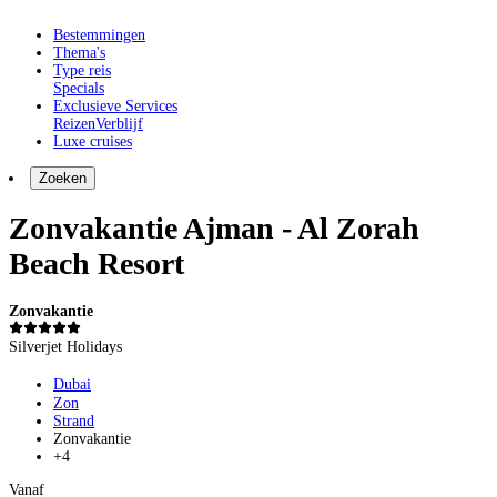
Bestemmingen
Thema's
Type reis
Specials
Exclusieve Services
Reizen
Verblijf
Luxe cruises
Zoeken
Zonvakantie Ajman - Al Zorah
Beach Resort
Zonvakantie
Silverjet Holidays
Dubai
Zon
Strand
Zonvakantie
+4
Vanaf