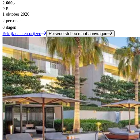
2.660,-
p.p.
1 oktober 2026
2 personen
8 dagen
Bekijk data en prijzen
Reisvoorstel op maat aanvragen