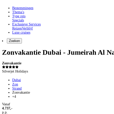
Bestemmingen
Thema's
Type reis
Specials
Exclusieve Services
Reizen
Verblijf
Luxe cruises
Zoeken
Zonvakantie Dubai - Jumeirah Al N
Zonvakantie
Silverjet Holidays
Dubai
Zon
Strand
Zonvakantie
+4
Vanaf
4.737,-
p.p.