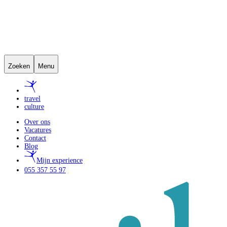
Zoeken
Menu
travel
culture
Over ons
Vacatures
Contact
Blog
Mijn experience
055 357 55 97