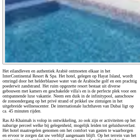
Het eilandleven en authentiek Arabië ontmoeten elkaar in het
InterContinental Resort & Spa. Het hotel, gelegen op Hayat Island, wordt
omringd door het helderblauwe water van de Arabische golf en een prachtig
poederwit zandstrand. Het ruim opgezette resort bestaat uit diverse
gebouwen met kamers en geschakelde villa's en is de perfecte plek voor een
ontspannende luxe vakantie. Neem een duik in de infinitypool, aanschouw
de zonsondergang op het privé strand of prikkel uw zintuigen in het
uitgebreide wellnesscenter. De internationale luchthaven van Dubai ligt op
ca. 45 minuten rijden.
Ras Al-Khaimah is volop in ontwikkeling, zo ook zijn er activiteiten op het
naburige perceel welke bij gelegenheid, mogelijk leiden tot geluidsoverlast.
Het hotel maatregelen genomen om het comfort van gasten te waarborgen
en ervoor te zorgen dat uw verblijf aangenaam blijft. Op het terrein van het