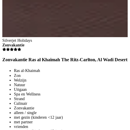
4
8
V
Silverjet Holidays
1
Zonvakantie
p
B
Zonvakantie Ras al Khaimah The Ritz-Carlton, Al Wadi Desert
Ras al-Khaimah
Zon
Welzijn
Natuur
Uitgaan
Spa en Wellness
Strand
Culinair
Zonvakantie
alleen / single
met gezin (kinderen <12 jaar)
met partner
vrienden