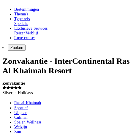
Bestemmingen
Thema's
Type reis
Specials
Exclusieve Services
Reizen
Verblijf
Luxe cruises
Zoeken
Zonvakantie - InterContinental Ras
Al Khaimah Resort
Zonvakantie
Silverjet Holidays
Ras al-Khaimah
Sportief
Uitgaan
Culinair
Spa en Wellness
Welzijn
Zon