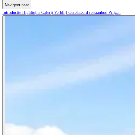
Navigeer naar
Introductie
Highlights
Galerij
Verblijf
Gerelateerd reisaanbod
Prijzen