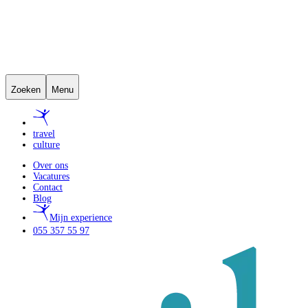
Zoeken
Menu
travel
culture
Over ons
Vacatures
Contact
Blog
Mijn experience
055 357 55 97