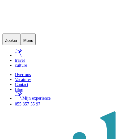
Zoeken
Menu
travel
culture
Over ons
Vacatures
Contact
Blog
Mijn experience
055 357 55 97