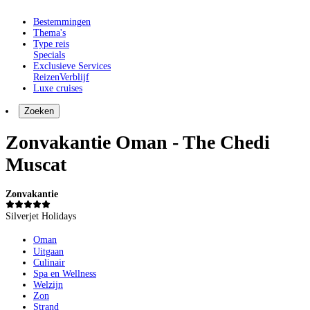
Bestemmingen
Thema's
Type reis
Specials
Exclusieve Services
Reizen
Verblijf
Luxe cruises
Zoeken
Zonvakantie Oman - The Chedi
Muscat
Zonvakantie
Silverjet Holidays
Oman
Uitgaan
Culinair
Spa en Wellness
Welzijn
Zon
Strand