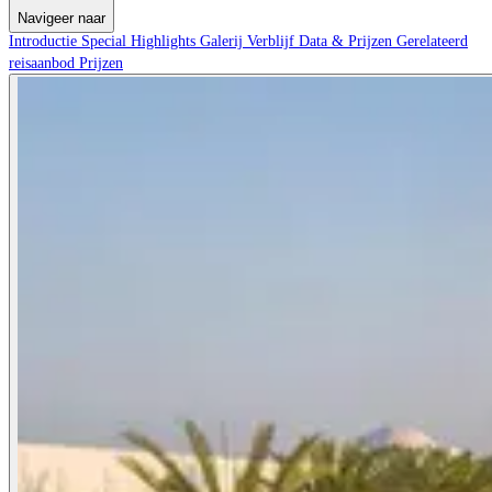
Navigeer naar
Introductie
Special
Highlights
Galerij
Verblijf
Data & Prijzen
Gerelateerd
reisaanbod
Prijzen