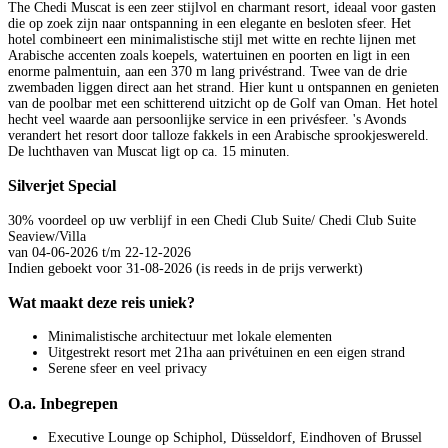
The Chedi Muscat is een zeer stijlvol en charmant resort, ideaal voor gasten
die op zoek zijn naar ontspanning in een elegante en besloten sfeer. Het
hotel combineert een minimalistische stijl met witte en rechte lijnen met
Arabische accenten zoals koepels, watertuinen en poorten en ligt in een
enorme palmentuin, aan een 370 m lang privéstrand. Twee van de drie
zwembaden liggen direct aan het strand. Hier kunt u ontspannen en genieten
van de poolbar met een schitterend uitzicht op de Golf van Oman. Het hotel
hecht veel waarde aan persoonlijke service in een privésfeer. 's Avonds
verandert het resort door talloze fakkels in een Arabische sprookjeswereld.
De luchthaven van Muscat ligt op ca. 15 minuten.
Silverjet Special
30% voordeel op uw verblijf in een Chedi Club Suite/ Chedi Club Suite
Seaview/Villa
van 04-06-2026 t/m 22-12-2026
Indien geboekt voor 31-08-2026 (is reeds in de prijs verwerkt)
Wat maakt deze reis uniek?
Minimalistische architectuur met lokale elementen
Uitgestrekt resort met 21ha aan privétuinen en een eigen strand
Serene sfeer en veel privacy
O.a. Inbegrepen
Executive Lounge op Schiphol, Düsseldorf, Eindhoven of Brussel