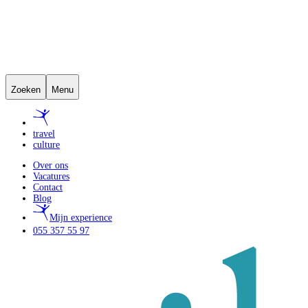
Zoeken
Menu
travel
culture
Over ons
Vacatures
Contact
Blog
Mijn experience
055 357 55 97