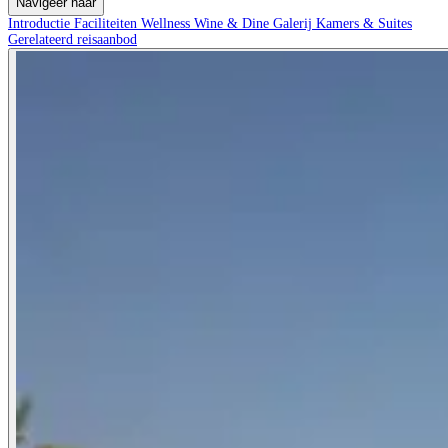
Navigeer naar
Introductie
Faciliteiten
Wellness
Wine & Dine
Galerij
Kamers & Suites
Gerelateerd reisaanbod