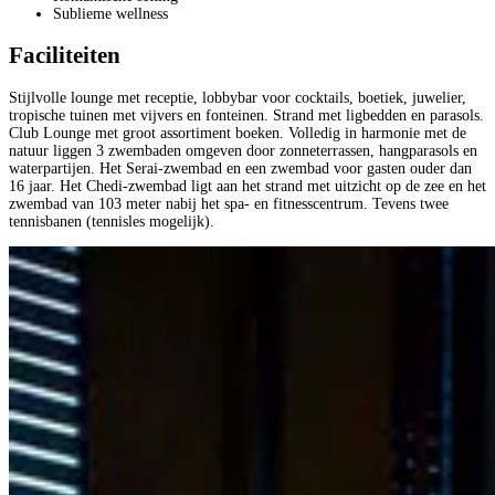
Sublieme wellness
Faciliteiten
Stijlvolle lounge met receptie, lobbybar voor cocktails, boetiek, juwelier,
tropische tuinen met vijvers en fonteinen. Strand met ligbedden en parasols.
Club Lounge met groot assortiment boeken. Volledig in harmonie met de
natuur liggen 3 zwembaden omgeven door zonneterrassen, hangparasols en
waterpartijen. Het Serai-zwembad en een zwembad voor gasten ouder dan
16 jaar. Het Chedi-zwembad ligt aan het strand met uitzicht op de zee en het
zwembad van 103 meter nabij het spa- en fitnesscentrum. Tevens twee
tennisbanen (tennisles mogelijk).