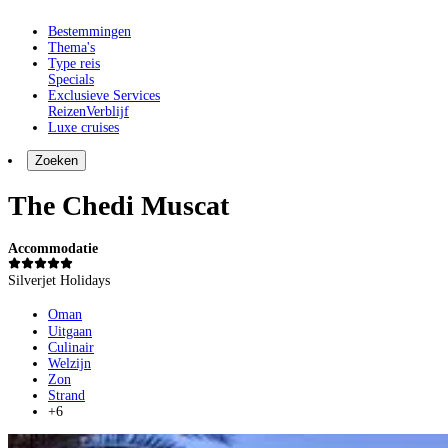
Bestemmingen
Thema's
Type reis
Specials
Exclusieve Services
Reizen
Verblijf
Luxe cruises
Zoeken
The Chedi Muscat
Accommodatie
Silverjet Holidays
Oman
Uitgaan
Culinair
Welzijn
Zon
Strand
+6