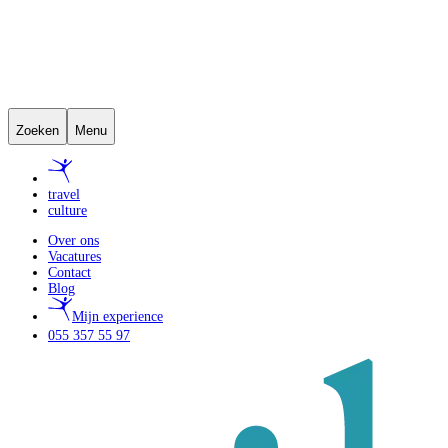
Zoeken
Menu
travel
culture
Over ons
Vacatures
Contact
Blog
Mijn experience
055 357 55 97