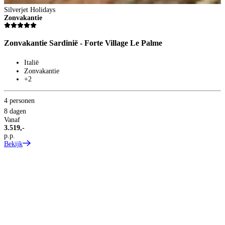
Silverjet Holidays
Zonvakantie
Zonvakantie Sardinië - Forte Village Le Palme
2
Italië
8
Zonvakantie
V
+2
2
p
B
4 personen
8 dagen
Vanaf
3.519,-
p.p.
Bekijk