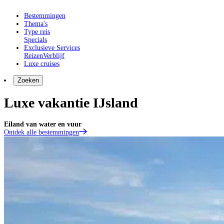
Bestemmingen
Thema's
Type reis
Specials
Exclusieve Services
Reizen
Verblijf
Luxe cruises
Zoeken
Luxe vakantie IJsland
Eiland van water en vuur
Ontdek alle bestemmingen