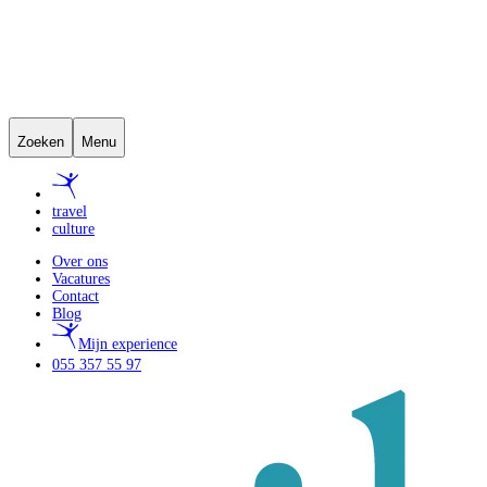
Zoeken
Menu
travel
culture
Over ons
Vacatures
Contact
Blog
Mijn experience
055 357 55 97