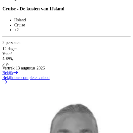
Cruise - De kusten van IJsland
C
IJsland
Cruise
+2
2 personen
2
12 dagen
1
Vanaf
V
4.895,-
2
p.p.
p
Vertrek 13 augustus 2026
B
Bekijk
Bekijk ons complete aanbod