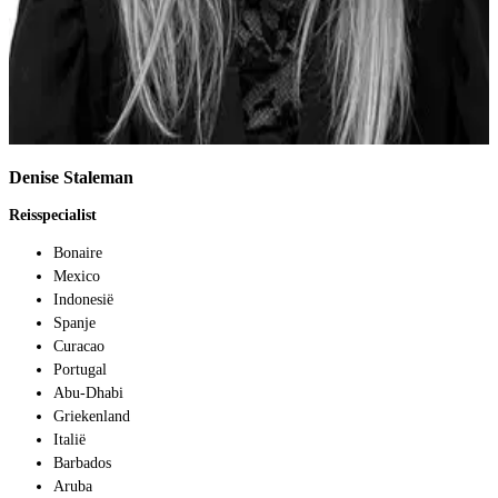
Denise Staleman
I
Reisspecialist
R
Bonaire
Mexico
Indonesië
Spanje
Curacao
Portugal
Abu-Dhabi
Griekenland
Italië
Barbados
Aruba