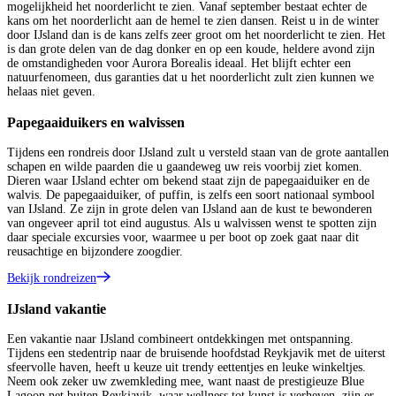
mogelijkheid het noorderlicht te zien. Vanaf september bestaat echter de
kans om het noorderlicht aan de hemel te zien dansen. Reist u in de winter
door IJsland dan is de kans zelfs zeer groot om het noorderlicht te zien. Het
is dan grote delen van de dag donker en op een koude, heldere avond zijn
de omstandigheden voor Aurora Borealis ideaal. Het blijft echter een
natuurfenomeen, dus garanties dat u het noorderlicht zult zien kunnen we
helaas niet geven.
Papegaaiduikers en walvissen
Tijdens een rondreis door IJsland zult u versteld staan van de grote aantallen
schapen en wilde paarden die u gaandeweg uw reis voorbij ziet komen.
Dieren waar IJsland echter om bekend staat zijn de papegaaiduiker en de
walvis. De papegaaiduiker, of puffin, is zelfs een soort nationaal symbool
van IJsland. Ze zijn in grote delen van IJsland aan de kust te bewonderen
van ongeveer april tot eind augustus. Als u walvissen wenst te spotten zijn
daar speciale excursies voor, waarmee u per boot op zoek gaat naar dit
reusachtige en bijzondere zoogdier.
Bekijk rondreizen
IJsland vakantie
Een vakantie naar IJsland combineert ontdekkingen met ontspanning.
Tijdens een stedentrip naar de bruisende hoofdstad Reykjavik met de uiterst
sfeervolle haven, heeft u keuze uit trendy eettentjes en leuke winkeltjes.
Neem ook zeker uw zwemkleding mee, want naast de prestigieuze Blue
Lagoon net buiten Reykjavik, waar wellness tot kunst is verheven, zijn er