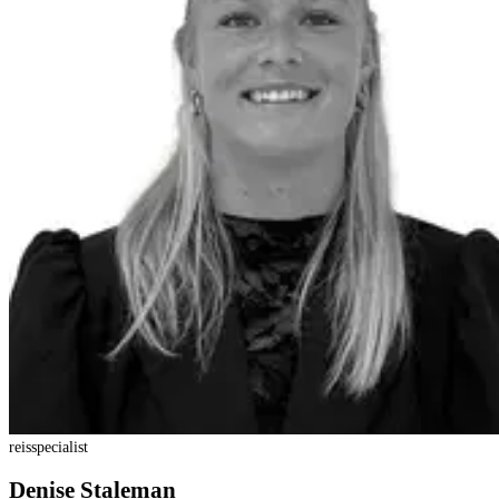
reisspecialist
Denise Staleman