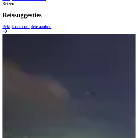
Reizen
Reissuggesties
Bekijk ons complete aanbod