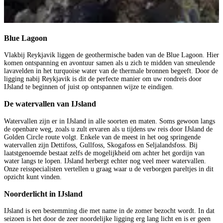
Blue Lagoon
Vlakbij Reykjavik liggen de geothermische baden van de Blue Lagoon. Hier
komen ontspanning en avontuur samen als u zich te midden van smeulende
lavavelden in het turquoise water van de thermale bronnen begeeft. Door de
ligging nabij Reykjavik is dit de perfecte manier om uw rondreis door
IJsland te beginnen of juist op ontspannen wijze te eindigen.
De watervallen van IJsland
Watervallen zijn er in IJsland in alle soorten en maten. Soms gewoon langs
de openbare weg, zoals u zult ervaren als u tijdens uw reis door IJsland de
Golden Circle route volgt. Enkele van de meest in het oog springende
watervallen zijn Dettifoss, Gullfoss, Skogafoss en Seljalandsfoss. Bij
laatstgenoemde bestaat zelfs de mogelijkheid om achter het gordijn van
water langs te lopen. IJsland herbergt echter nog veel meer watervallen.
Onze reisspecialisten vertellen u graag waar u de verborgen pareltjes in dit
opzicht kunt vinden.
Noorderlicht in IJsland
IJsland is een bestemming die met name in de zomer bezocht wordt. In dat
seizoen is het door de zeer noordelijke ligging erg lang licht en is er geen