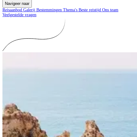
Navigeer naar
Reisaanbod
Galerij
Bestemmingen
Thema's
Beste reistijd
Ons team
Veelgestelde vragen