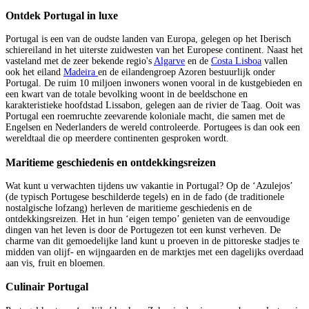
Ontdek Portugal in luxe
Portugal is een van de oudste landen van Europa, gelegen op het Iberisch
schiereiland in het uiterste zuidwesten van het Europese continent. Naast het
vasteland met de zeer bekende regio's
Algarve
en de
Costa Lisboa
vallen
ook het eiland
Madeira
en de eilandengroep Azoren bestuurlijk onder
Portugal. De ruim 10 miljoen inwoners wonen vooral in de kustgebieden en
een kwart van de totale bevolking woont in de beeldschone en
karakteristieke hoofdstad Lissabon, gelegen aan de rivier de Taag. Ooit was
Portugal een roemruchte zeevarende koloniale macht, die samen met de
Engelsen en Nederlanders de wereld controleerde. Portugees is dan ook een
wereldtaal die op meerdere continenten gesproken wordt.
Maritieme geschiedenis en ontdekkingsreizen
Wat kunt u verwachten tijdens uw vakantie in Portugal? Op de ‘Azulejos’
(de typisch Portugese beschilderde tegels) en in de fado (de traditionele
nostalgische lofzang) herleven de maritieme geschiedenis en de
ontdekkingsreizen. Het in hun ‘eigen tempo’ genieten van de eenvoudige
dingen van het leven is door de Portugezen tot een kunst verheven. De
charme van dit gemoedelijke land kunt u proeven in de pittoreske stadjes te
midden van olijf- en wijngaarden en de marktjes met een dagelijks overdaad
aan vis, fruit en bloemen.
Culinair Portugal