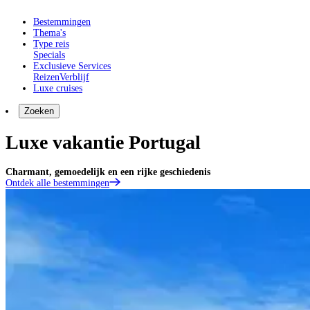
Bestemmingen
Thema's
Type reis
Specials
Exclusieve Services
Reizen
Verblijf
Luxe cruises
Zoeken
Luxe vakantie Portugal
Charmant, gemoedelijk en een rijke geschiedenis
Ontdek alle bestemmingen