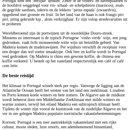
Portugal kent een ‘eerlijke’ keuken. Zeker in de vissers- en havenplaatsen is
de hoofdrol weggelegd voor vis- schaal- en schelpdieren (mariscos), zoals
de gegrilde sardines, inktvis en de lekkere ‘peixe espada’ (zwaardvis),
opgediend met groente en fruit. In het land van de haan is ook frango piri
piri, pittig gekruide kip , alom verkrijgbaar. Er zijn volop streekvariaties uit
te proberen.
Wereldberoemd zijn de portwijnen uit de noordelijke Douro-streek.
Minstens zo interessant is de typisch Portugese ‘vinho verde’ wijn, een jong
gedronken, vaak licht mousserende witte wijn uit hetzelfde gebied. Van
Madeira komen de madeirawijnen. Per wijnhuis verschilt de receptuur voor
een droger dan wel zoeter smaaktype. Ook bier en koffie wordt in Portugal
veel gedronken. Op Madeira is chino een gewone koffie, de chinesa een
koffie verkeerd. U bestelt op het vasteland respectievelijk een café of café
com leite.
De beste reistijd
Het klimaat in Portugal wisselt sterk per regio. Vanwege de ligging aan de
Atlantische Oceaan heeft het westen van het land een zeeklimaat. Lissabon
en Porto kennen koele winters en hete zomers. De Algarve aan de zuidkust
wordt beheerst door een Middellandse Zeeklimaat met milde winters en
warme zomers, terwijl het eiland Madeira een subtropisch klimaat heeft.
Tijdens de winter zijn vooral de kuststrook van de zuidelijke Algarve en het
ver in zee gelegen Madeira populaire toeristische vakantiebestemmingen.
Kortom; Portugal is een zeer aantrekkelijk vakantieland met een rijke
cultuur, mooie steden, luxe resorts, een adembenemend binnenland,