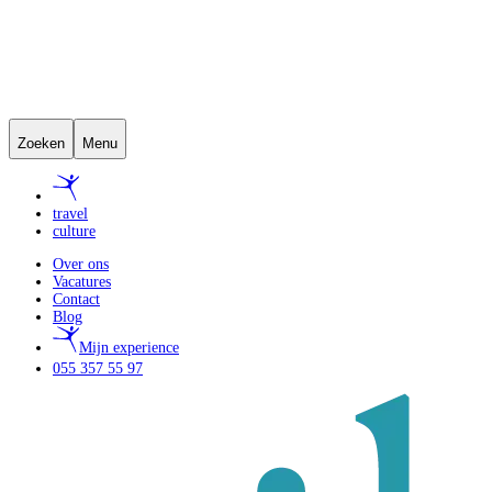
Zoeken
Menu
travel
culture
Over ons
Vacatures
Contact
Blog
Mijn experience
055 357 55 97