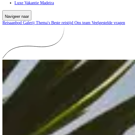
Luxe Vakantie Madeira
Navigeer naar
Reisaanbod
Galerij
Thema's
Beste reistijd
Ons team
Veelgestelde vragen