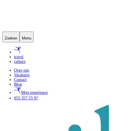
Zoeken
Menu
travel
culture
Over ons
Vacatures
Contact
Blog
Mijn experience
055 357 55 97