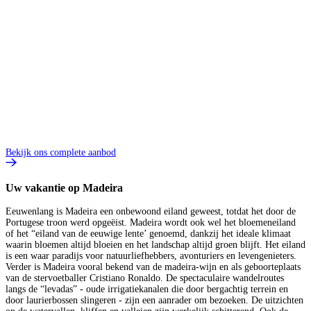
Bekijk ons complete aanbod
Uw vakantie op Madeira
Eeuwenlang is Madeira een onbewoond eiland geweest, totdat het door de
Portugese troon werd opgeëist. Madeira wordt ook wel het bloemeneiland
of het “eiland van de eeuwige lente’ genoemd, dankzij het ideale klimaat
waarin bloemen altijd bloeien en het landschap altijd groen blijft. Het eiland
is een waar paradijs voor natuurliefhebbers, avonturiers en levengenieters.
Verder is Madeira vooral bekend van de madeira-wijn en als geboorteplaats
van de stervoetballer Cristiano Ronaldo. De spectaculaire wandelroutes
langs de “levadas” - oude irrigatiekanalen die door bergachtig terrein en
door laurierbossen slingeren - zijn een aanrader om bezoeken. De uitzichten