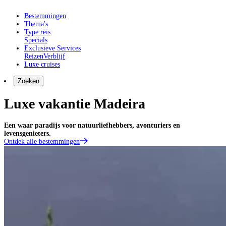
Bestemmingen
Thema's
Type reis
Specials
Exclusieve Services
Reizen
Verblijf
Luxe cruises
Zoeken
Luxe vakantie Madeira
Een waar paradijs voor natuurliefhebbers, avonturiers en
levensgenieters.
Ontdek alle bestemmingen