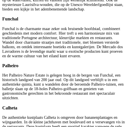
op de watervallen, kliffen en valleien zijn werkelijk schitterend. Ook de
mysterieuze Laurisilva-wouden, die op de Unesco-Werelderfgoedlijst staan,
bieden een kijkje in het adembenemende landschap.
Funchal
Funchal is de charmante maar zeker ook bruisende hoofdstad, combineert
geschiedenis met modern comfort. Hier treft u een harmonieuze mix van
traditionele Portugese architectuur, kleurrijke markten en restaurants.
Wandel door charmante straatjes met traditionele, met bloemen versierde
balkons, en ontdek interessante boetieks en kunstgalerijen. De Mercado dos
Lavradores is de levendige markt waar u exotische producten kunt proeven
en de warme cultuur van het eiland kunt ervaren.
Palheiro
Het Palheiro Nature Estate is gelegen hoog in de bergen van Funchal, een
historisch landgoed van 200 jaar oud. Op dit landgoed verblijft u in een
authentieke quinta, kunt u wandelen door de beroemde Palheiro-tuinen, een
balletje slaan op de 18-holes Palheiro-golfbaan en genieten van
gastronomische gerechten in het bekroonde restaurant met spectaculair
uitzichten.
Calheta
De authentieke kustplaats Calheta is omgeven door bananenplantages en
wijngaarden. In de kleine jachthaven met boulevard eet u versevangen vis in
de restaurants. Deze kustplaats heeft een sportief karakter vanwege de vele