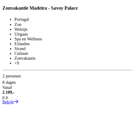
Zonvakantie Madeira - Savoy Palace
2
8
Portugal
V
Zon
2
Welzijn
p
Uitgaan
B
Spa en Wellness
Eilanden
Strand
Culinair
Zonvakantie
+9
2 personen
8 dagen
Vanaf
2.109,-
p.p.
Bekijk