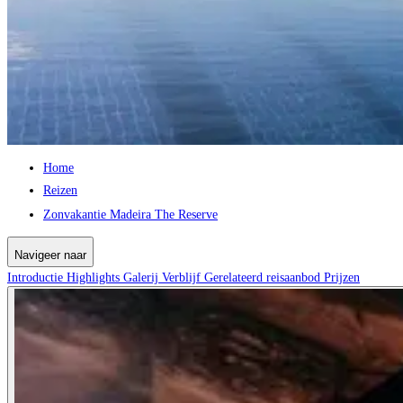
Home
Reizen
Zonvakantie Madeira The Reserve
Navigeer naar
Introductie
Highlights
Galerij
Verblijf
Gerelateerd reisaanbod
Prijzen