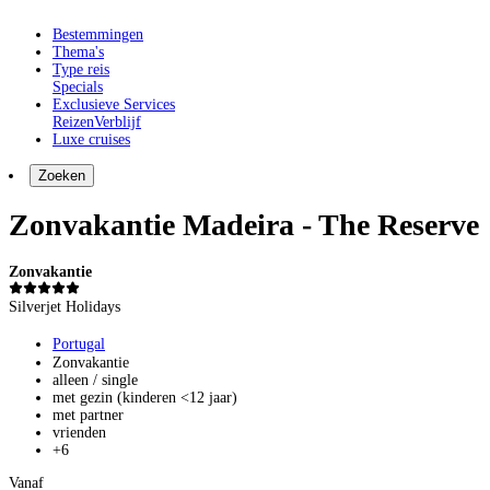
Bestemmingen
Thema's
Type reis
Specials
Exclusieve Services
Reizen
Verblijf
Luxe cruises
Zoeken
Zonvakantie Madeira - The Reserve
Zonvakantie
Silverjet Holidays
Portugal
Zonvakantie
alleen / single
met gezin (kinderen <12 jaar)
met partner
vrienden
+6
Vanaf