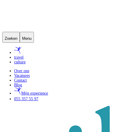
Zoeken
Menu
travel
culture
Over ons
Vacatures
Contact
Blog
Mijn experience
055 357 55 97