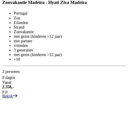
Zonvakantie Madeira - Hyatt Ziva Madeira
Portugal
Zon
Eilanden
Strand
Zonvakantie
met gezin (kinderen <12 jaar)
met partner
vrienden
3 generaties
met gezin (kinderen >12 jaar)
+10
2 personen
S
8 dagen
Z
Vanaf
2.358,-
p.p.
Z
Bekijk