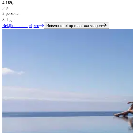
4.169,-
p.p.
2 personen
8 dagen
Bekijk data en prijzen
Reisvoorstel op maat aanvragen