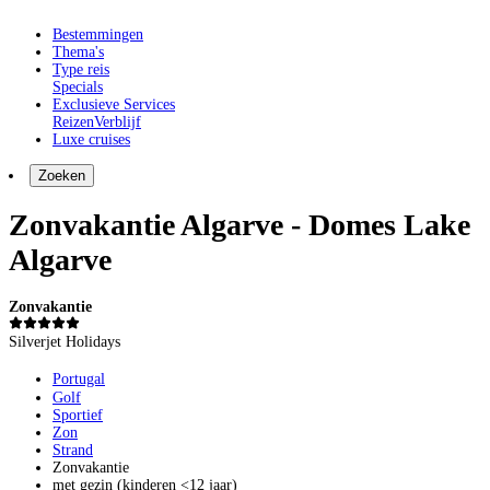
Bestemmingen
Thema's
Type reis
Specials
Exclusieve Services
Reizen
Verblijf
Luxe cruises
Zoeken
Zonvakantie Algarve - Domes Lake
Algarve
Zonvakantie
Silverjet Holidays
Portugal
Golf
Sportief
Zon
Strand
Zonvakantie
met gezin (kinderen <12 jaar)