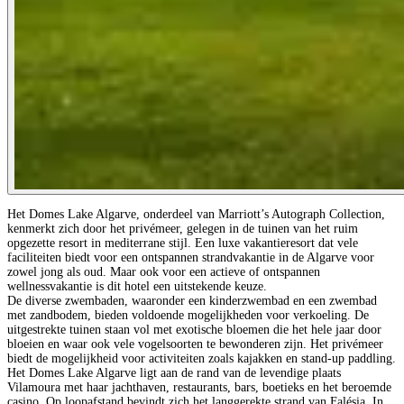
Het Domes Lake Algarve, onderdeel van Marriott’s Autograph Collection,
kenmerkt zich door het privémeer, gelegen in de tuinen van het ruim
opgezette resort in mediterrane stijl. Een luxe vakantieresort dat vele
faciliteiten biedt voor een ontspannen strandvakantie in de Algarve voor
zowel jong als oud. Maar ook voor een actieve of ontspannen
wellnessvakantie is dit hotel een uitstekende keuze.
De diverse zwembaden, waaronder een kinderzwembad en een zwembad
met zandbodem, bieden voldoende mogelijkheden voor verkoeling. De
uitgestrekte tuinen staan vol met exotische bloemen die het hele jaar door
bloeien en waar ook vele vogelsoorten te bewonderen zijn. Het privémeer
biedt de mogelijkheid voor activiteiten zoals kajakken en stand-up paddling.
Het Domes Lake Algarve ligt aan de rand van de levendige plaats
Vilamoura met haar jachthaven, restaurants, bars, boetieks en het beroemde
casino. Op loopafstand bevindt zich het langgerekte strand van Falésia. In