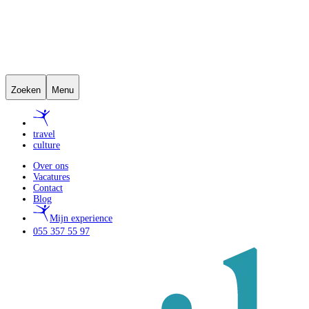
Zoeken
Menu
travel
culture
Over ons
Vacatures
Contact
Blog
Mijn experience
055 357 55 97