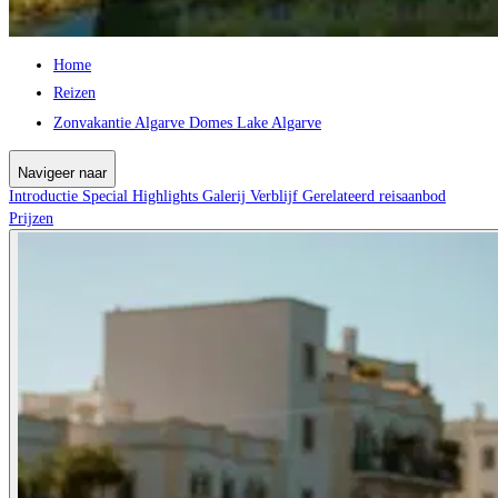
Home
Reizen
Zonvakantie Algarve Domes Lake Algarve
Navigeer naar
Introductie
Special
Highlights
Galerij
Verblijf
Gerelateerd reisaanbod
Prijzen