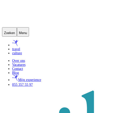
Zoeken
Menu
travel
culture
Over ons
Vacatures
Contact
Blog
Mijn experience
055 357 55 97