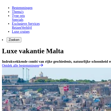
Bestemmingen
Thema's
Type reis
Specials
Exclusieve Services
Reizen
Verblijf
Luxe cruises
Zoeken
Luxe vakantie Malta
Indrukwekkende combi van rijke geschiedenis, natuurlijke schoonheid 
Ontdek alle bestemmingen