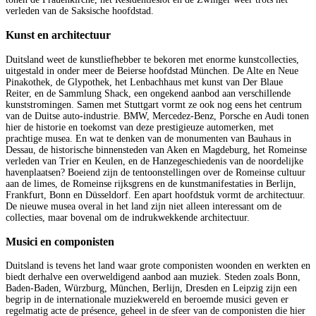
verleden van de Saksische hoofdstad.
Kunst en architectuur
Duitsland weet de kunstliefhebber te bekoren met enorme kunstcollecties,
uitgestald in onder meer de Beierse hoofdstad München. De Alte en Neue
Pinakothek, de Glypothek, het Lenbachhaus met kunst van Der Blaue
Reiter, en de Sammlung Shack, een ongekend aanbod aan verschillende
kunststromingen. Samen met Stuttgart vormt ze ook nog eens het centrum
van de Duitse auto-industrie. BMW, Mercedez-Benz, Porsche en Audi tonen
hier de historie en toekomst van deze prestigieuze automerken, met
prachtige musea. En wat te denken van de monumenten van Bauhaus in
Dessau, de historische binnensteden van Aken en Magdeburg, het Romeinse
verleden van Trier en Keulen, en de Hanzegeschiedenis van de noordelijke
havenplaatsen? Boeiend zijn de tentoonstellingen over de Romeinse cultuur
aan de limes, de Romeinse rijksgrens en de kunstmanifestaties in Berlijn,
Frankfurt, Bonn en Düsseldorf. Een apart hoofdstuk vormt de architectuur.
De nieuwe musea overal in het land zijn niet alleen interessant om de
collecties, maar bovenal om de indrukwekkende architectuur.
Musici en componisten
Duitsland is tevens het land waar grote componisten woonden en werkten en
biedt derhalve een overweldigend aanbod aan muziek. Steden zoals Bonn,
Baden-Baden, Würzburg, München, Berlijn, Dresden en Leipzig zijn een
begrip in de internationale muziekwereld en beroemde musici geven er
regelmatig acte de présence, geheel in de sfeer van de componisten die hier