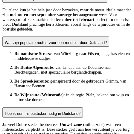
Duitsland kun je het hele jaar door bezoeken, maar de meest ideale maanden
zijn
mei tot en met september
vanwege het aangename weer. Voor
wintersport of kerstmarkten is
december tot februari
perfect. In de herfst
biedt Duitsland prachtige herfstkleuren, vooral langs de wijnroutes en in de
bosrijke gebieden.
Wat zijn populaire routes voor een rondreis door Duitsland?
Romantische Strasse
: van Würzburg naar Füssen, langs kastelen en
middeleeuwse stadjes.
De Duitse Alpenroute
: van Lindau aan de Bodensee naar
Berchtesgaden, met spectaculaire berglandschappen.
De Sprookjesroute
: geïnspireerd door de gebroeders Grimm, van
Hanau tot Bremen.
De Wijnroute (Weinstraße)
: in de regio Pfalz, bekend om wijn en
pittoreske dorpen.
Heb ik een milieusticker nodig in Duitsland?
Ja, veel Duitse steden hebben een
Umweltzone
(milieuzone) waar een
milieusticker verplicht is. Deze sticker geeft aan hoe vervuilend je voertuig