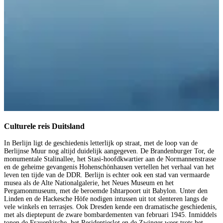
Culturele reis Duitsland
In Berlijn ligt de geschiedenis letterlijk op straat, met de loop van de
Berlijnse Muur nog altijd duidelijk aangegeven. De Brandenburger Tor, de
monumentale Stalinallee, het Stasi-hoofdkwartier aan de Normannenstrasse
en de geheime gevangenis Hohenschönhausen vertellen het verhaal van het
leven ten tijde van de DDR. Berlijn is echter ook een stad van vermaarde
musea als de Alte Nationalgalerie, het Neues Museum en het
Pergamonmuseum, met de beroemde Ishtarpoort uit Babylon. Unter den
Linden en de Hackesche Höfe nodigen intussen uit tot slenteren langs de
vele winkels en terrasjes. Ook Dresden kende een dramatische geschiedenis,
met als dieptepunt de zware bombardementen van februari 1945. Inmiddels
tonen de Frauenkirche, het Residentieslot en de Zwinger weer trots het