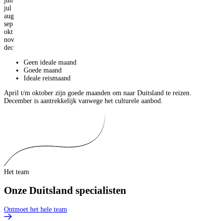
jun
jul
aug
sep
okt
nov
dec
Geen ideale maand
Goede maand
Ideale reismaand
April t/m oktober zijn goede maanden om naar Duitsland te reizen.
December is aantrekkelijk vanwege het culturele aanbod.
Het team
Onze Duitsland specialisten
Ontmoet het hele team