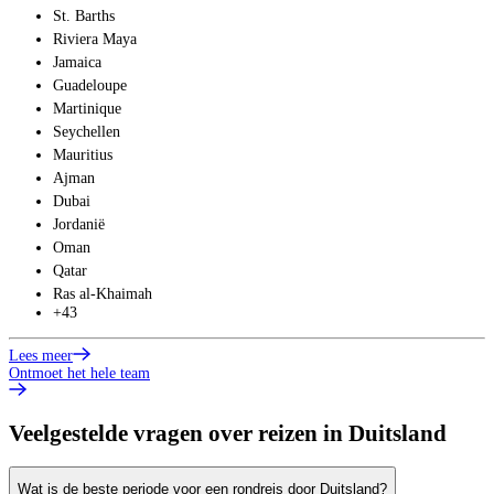
St. Barths
Riviera Maya
Jamaica
Guadeloupe
Martinique
Seychellen
Mauritius
Ajman
Dubai
Jordanië
Oman
Qatar
Ras al-Khaimah
L
+43
Lees meer
Ontmoet het hele team
Veelgestelde vragen over reizen in Duitsland
Wat is de beste periode voor een rondreis door Duitsland?