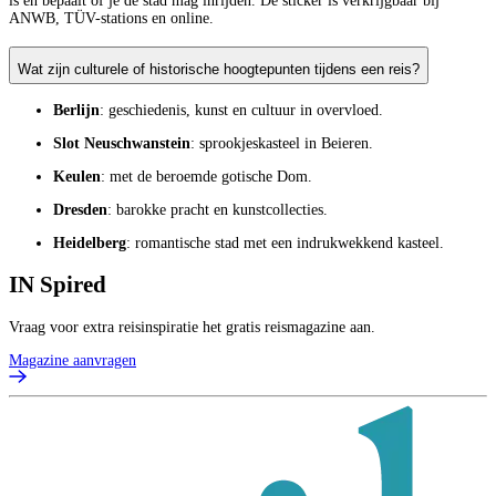
is en bepaalt of je de stad mag inrijden. De sticker is verkrijgbaar bij
ANWB, TÜV-stations en online.
Wat zijn culturele of historische hoogtepunten tijdens een reis?
Berlijn
: geschiedenis, kunst en cultuur in overvloed.
Slot Neuschwanstein
: sprookjeskasteel in Beieren.
Keulen
: met de beroemde gotische Dom.
Dresden
: barokke pracht en kunstcollecties.
Heidelberg
: romantische stad met een indrukwekkend kasteel.
IN
Spired
Vraag voor extra reisinspiratie het gratis reismagazine aan.
Magazine aanvragen