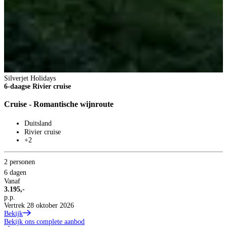
8
V
3
p
B
Silverjet Holidays
6-daagse Rivier cruise
Cruise - Romantische wijnroute
Duitsland
Rivier cruise
+2
2 personen
6 dagen
Vanaf
3.195,-
p.p.
Vertrek 28 oktober 2026
Bekijk
Bekijk ons complete aanbod