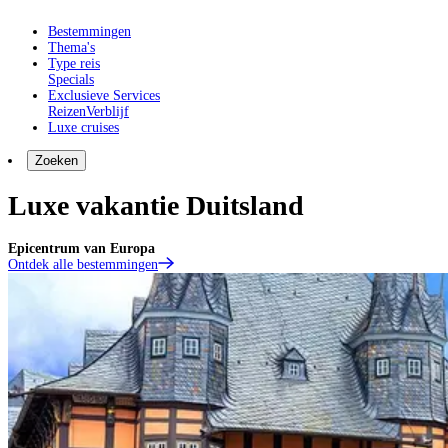
Bestemmingen
Thema's
Type reis
Specials
Exclusieve Services
Reizen
Verblijf
Luxe cruises
Zoeken
Luxe vakantie Duitsland
Epicentrum van Europa
Ontdek alle bestemmingen