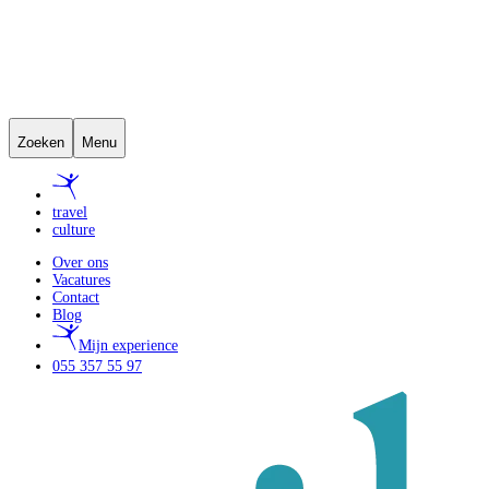
Zoeken
Menu
travel
culture
Over ons
Vacatures
Contact
Blog
Mijn experience
055 357 55 97