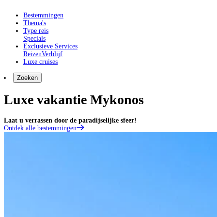
Bestemmingen
Thema's
Type reis
Specials
Exclusieve Services
Reizen
Verblijf
Luxe cruises
Zoeken
Luxe vakantie Mykonos
Laat u verrassen door de paradijselijke sfeer!
Ontdek alle bestemmingen