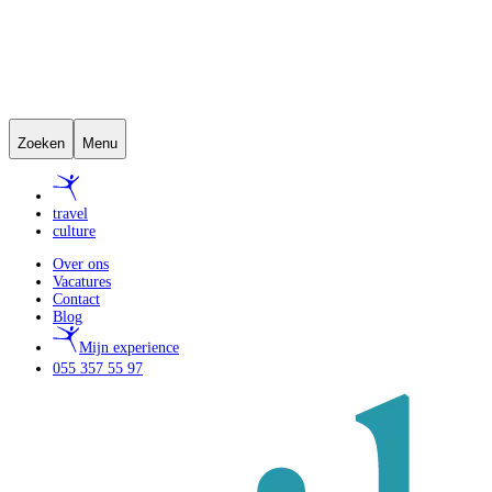
Zoeken
Menu
travel
culture
Over ons
Vacatures
Contact
Blog
Mijn experience
055 357 55 97