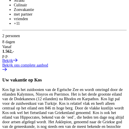
Strand
Culinair
Zonvakantie
met partner
vrienden
+11
2 personen
8 dagen
Vanaf
1.562,-
p.p.
Bekijk
Bekijk ons complete aanbod
Uw vakantie op Kos
Kos ligt in het zuidoosten van de Egeïsche Zee en wordt omringd door de
eilanden Kalymnos, Nisyros en Pserimos. Het is het derde grootste eiland
van de Dodekanesos (12 eilanden) na Rhodos en Karpathos. Kos ligt pal
voor de zuidwestkust van Turkije. Kos is relatief vlak en heeft alleen
centraal op het eiland een 846 m hoge berg. Door de vlakke kustlijn wordt
Kos ook wel het fietseiland van Griekenland genoemd. Kos is ook het
eiland van Hippocrates, bekend van de ‘eed’, die heden ten dage nog altijd
door artsen afgelegd wordt. Het Asklepion, genoemd naar de Griekse god
van de geneeskunde, is nog steeds een van de meest bekende en bezochte