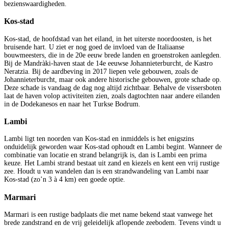
bezienswaardigheden.
Kos-stad
Kos-stad, de hoofdstad van het eiland, in het uiterste noordoosten, is het
bruisende hart. U ziet er nog goed de invloed van de Italiaanse
bouwmeesters, die in de 20e eeuw brede landen en groenstroken aanlegden.
Bij de Mandràki-haven staat de 14e eeuwse Johannieterburcht, de Kastro
Neratzia. Bij de aardbeving in 2017 liepen vele gebouwen, zoals de
Johannieterburcht, maar ook andere historische gebouwen, grote schade op.
Deze schade is vandaag de dag nog altijd zichtbaar. Behalve de vissersboten
laat de haven volop activiteiten zien, zoals dagtochten naar andere eilanden
in de Dodekanesos en naar het Turkse Bodrum.
Lambi
Lambi ligt ten noorden van Kos-stad en inmiddels is het enigszins
onduidelijk geworden waar Kos-stad ophoudt en Lambi begint. Wanneer de
combinatie van locatie en strand belangrijk is, dan is Lambi een prima
keuze. Het Lambi strand bestaat uit zand en kiezels en kent een vrij rustige
zee. Houdt u van wandelen dan is een strandwandeling van Lambi naar
Kos-stad (zo’n 3 à 4 km) een goede optie.
Marmari
Marmari is een rustige badplaats die met name bekend staat vanwege het
brede zandstrand en de vrij geleidelijk aflopende zeebodem. Tevens vindt u