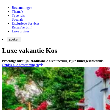
Bestemmingen
Thema's
Type reis
Specials
Exclusieve Services
Reizen
Verblijf
Luxe cruises
Zoeken
Luxe vakantie Kos
Prachtige kustlijn, traditionele architectuur, rijke kunstgeschiedenis
Ontdek alle bestemmingen