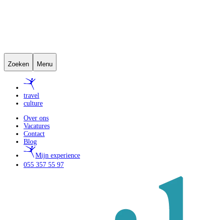
Zoeken
Menu
travel
culture
Over ons
Vacatures
Contact
Blog
Mijn experience
055 357 55 97