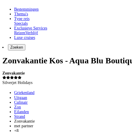
Bestemmingen
Thema's
Type reis
Specials
Exclusieve Services
Reizen
Verblijf
Luxe cruises
Zoeken
Zonvakantie Kos - Aqua Blu Boutiq
Zonvakantie
Silverjet Holidays
Griekenland
Uitgaan
Culinair
Zon
Eilanden
Strand
Zonvakantie
met partner
+8