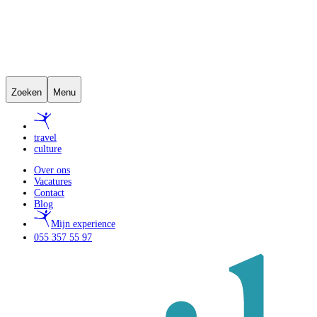
Zoeken
Menu
travel
culture
Over ons
Vacatures
Contact
Blog
Mijn experience
055 357 55 97