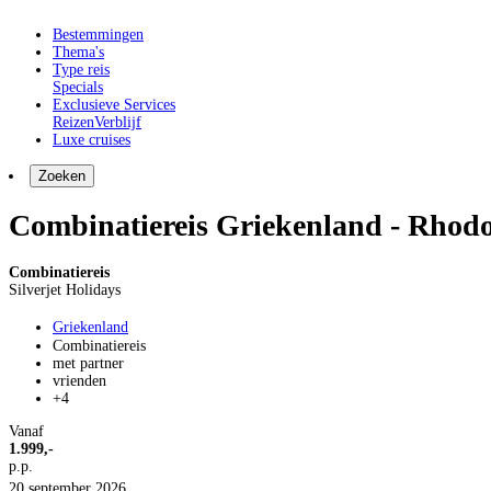
Bestemmingen
Thema's
Type reis
Specials
Exclusieve Services
Reizen
Verblijf
Luxe cruises
Zoeken
Combinatiereis Griekenland - Rhod
Combinatiereis
Silverjet Holidays
Griekenland
Combinatiereis
met partner
vrienden
+4
Vanaf
1.999,-
p.p.
20 september 2026