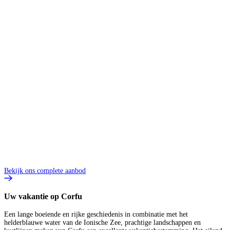
2
8
V
2
p
B
Bekijk ons complete aanbod
Uw vakantie op Corfu
Een lange boeiende en rijke geschiedenis in combinatie met het
helderblauwe water van de Ionische Zee, prachtige landschappen en