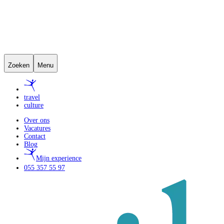
Zoeken
Menu
travel
culture
Over ons
Vacatures
Contact
Blog
Mijn experience
055 357 55 97