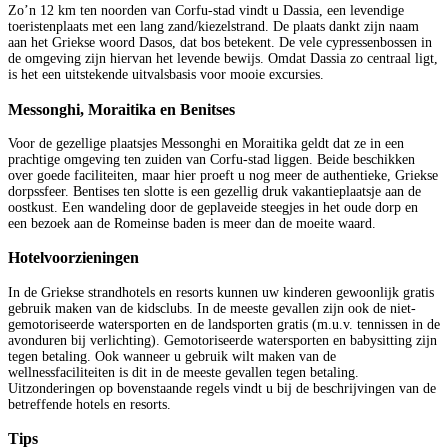
Zo’n 12 km ten noorden van Corfu-stad vindt u Dassia, een levendige
toeristenplaats met een lang zand/kiezelstrand. De plaats dankt zijn naam
aan het Griekse woord Dasos, dat bos betekent. De vele cypressenbossen in
de omgeving zijn hiervan het levende bewijs. Omdat Dassia zo centraal ligt,
is het een uitstekende uitvalsbasis voor mooie excursies.
Messonghi, Moraitika en Benitses
Voor de gezellige plaatsjes Messonghi en Moraitika geldt dat ze in een
prachtige omgeving ten zuiden van Corfu-stad liggen. Beide beschikken
over goede faciliteiten, maar hier proeft u nog meer de authentieke, Griekse
dorpssfeer. Bentises ten slotte is een gezellig druk vakantieplaatsje aan de
oostkust. Een wandeling door de geplaveide steegjes in het oude dorp en
een bezoek aan de Romeinse baden is meer dan de moeite waard.
Hotelvoorzieningen
In de Griekse strandhotels en resorts kunnen uw kinderen gewoonlijk gratis
gebruik maken van de kidsclubs. In de meeste gevallen zijn ook de niet-
gemotoriseerde watersporten en de landsporten gratis (m.u.v. tennissen in de
avonduren bij verlichting). Gemotoriseerde watersporten en babysitting zijn
tegen betaling. Ook wanneer u gebruik wilt maken van de
wellnessfaciliteiten is dit in de meeste gevallen tegen betaling.
Uitzonderingen op bovenstaande regels vindt u bij de beschrijvingen van de
betreffende hotels en resorts.
Tips