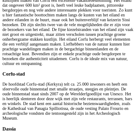
kustlijnen maken van Corfu een excellente vakantiebestemming. Het eiland
dat ongeveer 600 km² groot is, heeft veel leuke badplaatsen, pittoreske
bergdorpjes en nog vele andere interessante plekken voor toeristen. Zo kunt
u hier fantastische boottochten maken langs de kusten van het eiland en
andere eilanden in de buurt, maar ook het buitenverblijf van keizerin Sissi
bezoeken. Dit zijn slechts twee van de vele mogelijkheden die er zijn voor
de bezoekers van het eiland. De fijne kiezelstranden van het eiland zijn vaak
niet groot en uitgestrekt, maar zitten verscholen tussen prachtige groene
onherbergzame stukken kustlijn. Het eiland Corfu herbergt veel elementen
die een verblijf aangenaam maken. Liefhebbers van de natuur kunnen hier
prachtige wandelingen maken in de bergachtige binnenlanden en de
rotsachtige kust. Bovendien zijn er enkele prachtige oude bergdorpen te
bezoeken die authenticiteit uitademen. Corfu is de ideale mix van natuur,
cultuur en ontspanning.
Corfu-stad
De hoofdstad Corfu-stad (Kerkyra) telt ca. 25.000 inwoners en heeft een
sfeervolle oude binnenstad met smalle straatjes, steegjes en pleintjes. De
oude binnenstad staat sinds 2007 op de Werelderfgoedlijst van Unesco. Het
is heerlijk slenteren door deze wijk met zijn vele restaurants, terrassen, bars
en winkels. De stad kent een aantal historische bezienswaardigheden, zoals
de Kathedraal van Panagia Spilliotissa, de oude vesting Palaio Frourio en
archeologische vondsten die tentoongesteld zijn in het Archeologisch
Museum.
Dassia