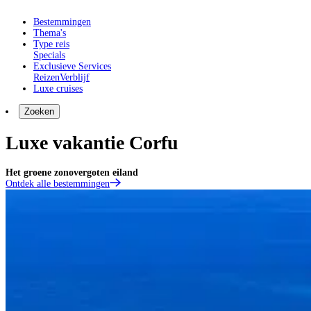
Bestemmingen
Thema's
Type reis
Specials
Exclusieve Services
Reizen
Verblijf
Luxe cruises
Zoeken
Luxe vakantie Corfu
Het groene zonovergoten eiland
Ontdek alle bestemmingen