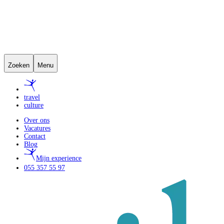
Zoeken
Menu
travel
culture
Over ons
Vacatures
Contact
Blog
Mijn experience
055 357 55 97