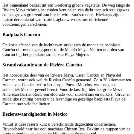
Het binnenland bestaat uit een weelderig groene vegetatie. De weg langs de
Riviera Maya richting het zuiden kent delen van dicht tropisch struikgewas
en mangroves grenzend aan brede, witte zandstranden. Hierlangs zijn de
laatste decennia tal van fraaie laagbouwresorts met uitstekende
voorzieningen verschenen.
Badplaats Cancùn
Op korte afstand van de luchthaven strekt zich de mondaine badplaats
Cancùn uit, uw toegangspoort tot de Mundo Maya. Net ten noorden van
Cancùn ligt het populaire strand van Playa Mujeres.
Strandvakantie aan de Rivièra Cancùn
Het noordelijke deel van de Riviera Maya, tussen Cancùn en Playa del
Carmen, wordt ook wel de Rivièra Cancùn genoemd. Zo’n 20 kilometer ten
zuiden van Cancùn treft u het dorpje Puerto Morelos, waar nog een
authentiek Mexico-gevoel heerst. Voor de kust ligt hier het grote Meso-
American Barrier Reef, een eldorado voor snorkelaars en duikers. Verder in
zuidelijke richting bereikt u de levendige en gezellige badplaats Playa del
Carmen met vele faciliteiten.
Bezienswaardigheden in Mexico
Vanuit al deze resorts kunt u verschillende dagtochten ondernemen.
Bijvoorbeeld naar het ooit machtige Chitzen Itza. Beklim de trappen van de
grote piramide van de zon en kijk uit over de oude stad.