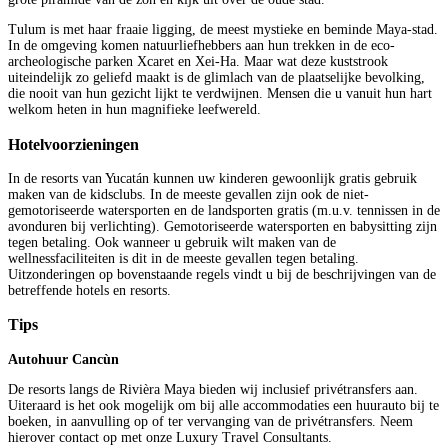
Tulum is met haar fraaie ligging, de meest mystieke en beminde Maya-stad.
In de omgeving komen natuurliefhebbers aan hun trekken in de eco-
archeologische parken Xcaret en Xei-Ha. Maar wat deze kuststrook
uiteindelijk zo geliefd maakt is de glimlach van de plaatselijke bevolking,
die nooit van hun gezicht lijkt te verdwijnen. Mensen die u vanuit hun hart
welkom heten in hun magnifieke leefwereld.
Hotelvoorzieningen
In de resorts van Yucatán kunnen uw kinderen gewoonlijk gratis gebruik
maken van de kidsclubs. In de meeste gevallen zijn ook de niet-
gemotoriseerde watersporten en de landsporten gratis (m.u.v. tennissen in de
avonduren bij verlichting). Gemotoriseerde watersporten en babysitting zijn
tegen betaling. Ook wanneer u gebruik wilt maken van de
wellnessfaciliteiten is dit in de meeste gevallen tegen betaling.
Uitzonderingen op bovenstaande regels vindt u bij de beschrijvingen van de
betreffende hotels en resorts.
Tips
Autohuur Cancùn
De resorts langs de Rivièra Maya bieden wij inclusief privétransfers aan.
Uiteraard is het ook mogelijk om bij alle accommodaties een huurauto bij te
boeken, in aanvulling op of ter vervanging van de privétransfers. Neem
hierover contact op met onze Luxury Travel Consultants.