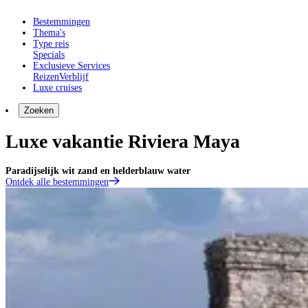
Bestemmingen
Thema's
Type reis
Specials
Exclusieve Services
Reizen
Verblijf
Luxe cruises
Zoeken
Luxe vakantie Riviera Maya
Paradijselijk wit zand en helderblauw water
Ontdek alle bestemmingen