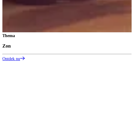
Thema
Zon
Z
Ontdek nu
S
O