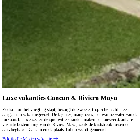
Luxe vakanties Cancun & Riviera Maya
Zodra u uit het vliegtuig stapt, bezorgt de zwoele, tropische lucht u een
aangenaam vakantiegevoel. De lagunes, mangroves, het warme water van de
turkoois blauwe zee en de spierwitte stranden maken een onweerstaanbare
vakantiebestemming van de Rivièra Maya, zoals de kuststrook tussen de
aanvlieghaven Cancùn en de plaats Tulum wordt genoemd.
Bekijk alle Mexico vakanties