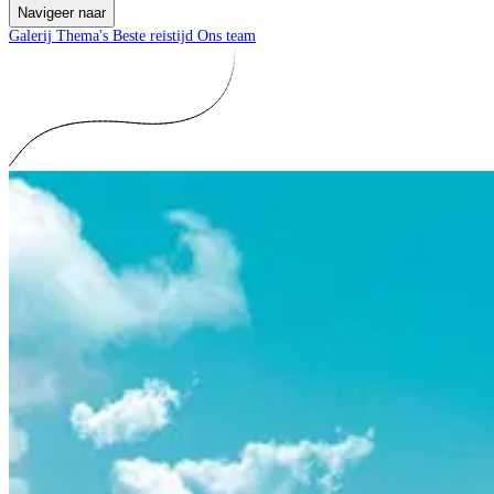
Navigeer naar
Galerij
Thema's
Beste reistijd
Ons team