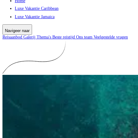
Home
Luxe Vakantie Caribbean
Luxe Vakantie Jamaica
Navigeer naar
Reisaanbod
Galerij
Thema's
Beste reistijd
Ons team
Veelgestelde vragen