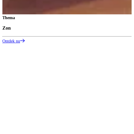
Thema
Zon
Z
Ontdek nu
S
O