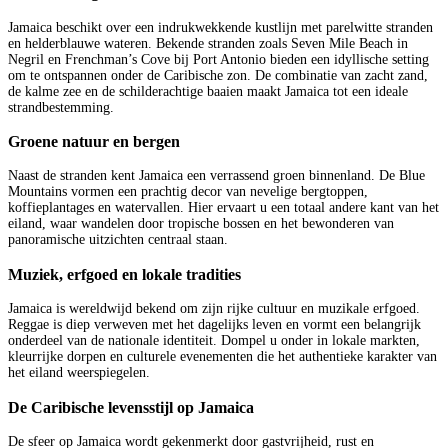
Jamaica beschikt over een indrukwekkende kustlijn met parelwitte stranden
en helderblauwe wateren. Bekende stranden zoals Seven Mile Beach in
Negril en Frenchman’s Cove bij Port Antonio bieden een idyllische setting
om te ontspannen onder de Caribische zon. De combinatie van zacht zand,
de kalme zee en de schilderachtige baaien maakt Jamaica tot een ideale
strandbestemming.
Groene natuur en bergen
Naast de stranden kent Jamaica een verrassend groen binnenland. De Blue
Mountains vormen een prachtig decor van nevelige bergtoppen,
koffieplantages en watervallen. Hier ervaart u een totaal andere kant van het
eiland, waar wandelen door tropische bossen en het bewonderen van
panoramische uitzichten centraal staan.
Muziek, erfgoed en lokale tradities
Jamaica is wereldwijd bekend om zijn rijke cultuur en muzikale erfgoed.
Reggae is diep verweven met het dagelijks leven en vormt een belangrijk
onderdeel van de nationale identiteit. Dompel u onder in lokale markten,
kleurrijke dorpen en culturele evenementen die het authentieke karakter van
het eiland weerspiegelen.
De Caribische levensstijl op Jamaica
De sfeer op Jamaica wordt gekenmerkt door gastvrijheid, rust en