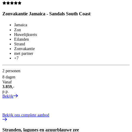
Zonvakantie Jamaica - Sandals South Coast
Z
Jamaica
Zon
Huwelijksreis
Eilanden
Strand
2
Zonvakantie
met partner
8
+7
V
4
p
2 personen
B
8 dagen
Vanaf
3.859,-
p.p.
Bekijk
Bekijk ons complete aanbod
Stranden, lagunes en azuurblauwe zee