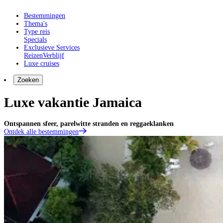
Bestemmingen
Thema's
Type reis
Specials
Exclusieve Services
Reizen
Verblijf
Luxe cruises
Zoeken
Luxe vakantie Jamaica
Ontspannen sfeer, parelwitte stranden en reggaeklanken
Ontdek alle bestemmingen