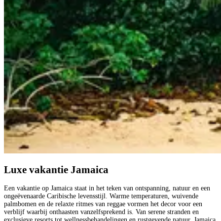
Luxe vakantie Jamaica
Een vakantie op Jamaica staat in het teken van ontspanning, natuur en een
ongeëvenaarde Caribische levensstijl. Warme temperaturen, wuivende
palmbomen en de relaxte ritmes van reggae vormen het decor voor een
verblijf waarbij onthaasten vanzelfsprekend is. Van serene stranden en
exclusieve resorts tot wellnessbehandelingen en rustgevende natuur, Jamaica