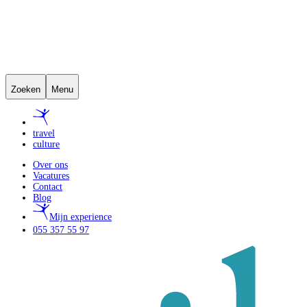
Zoeken
Menu
travel
culture
Over ons
Vacatures
Contact
Blog
Mijn experience
055 357 55 97