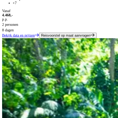
+7
Vanaf
4.468,-
p.p.
2 personen
8 dagen
Bekijk data en prijzen
Reisvoorstel op maat aanvragen