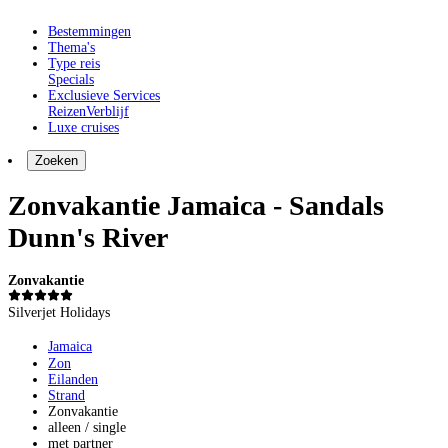
Bestemmingen
Thema's
Type reis
Specials
Exclusieve Services
Reizen
Verblijf
Luxe cruises
Zoeken
Zonvakantie Jamaica - Sandals
Dunn's River
Zonvakantie
Silverjet Holidays
Jamaica
Zon
Eilanden
Strand
Zonvakantie
alleen / single
met partner