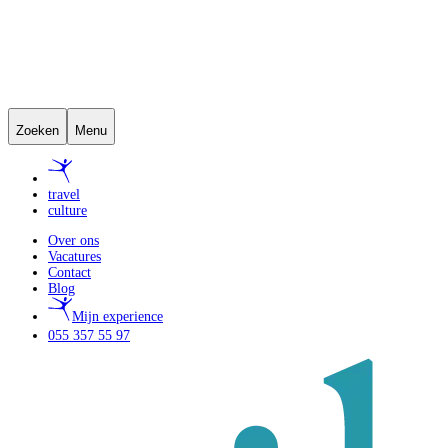
Zoeken
Menu
travel
culture
Over ons
Vacatures
Contact
Blog
Mijn experience
055 357 55 97