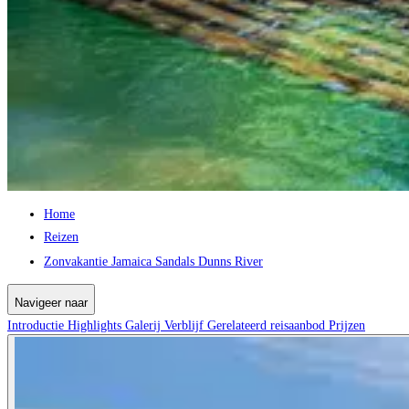
Home
Reizen
Zonvakantie Jamaica Sandals Dunns River
Navigeer naar
Introductie
Highlights
Galerij
Verblijf
Gerelateerd reisaanbod
Prijzen