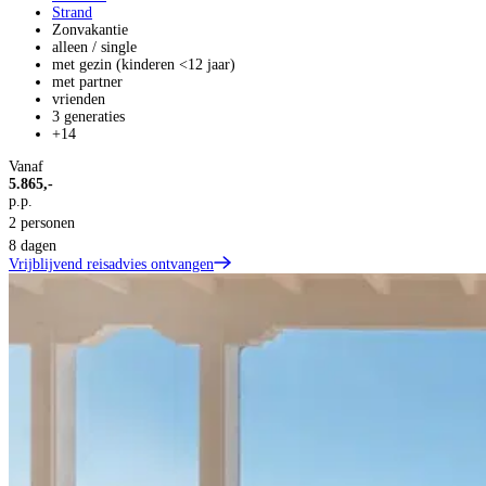
Strand
Zonvakantie
alleen / single
met gezin (kinderen <12 jaar)
met partner
vrienden
3 generaties
+14
Vanaf
5.865,-
p.p.
2 personen
8 dagen
Vrijblijvend reisadvies ontvangen