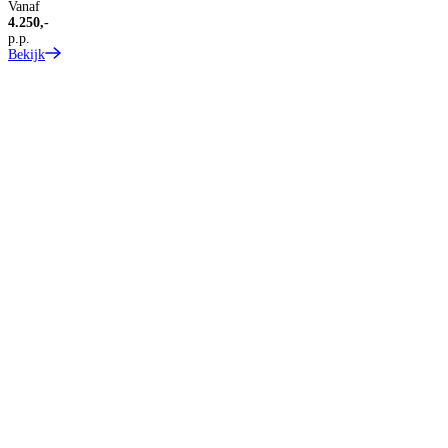
Vanaf
4.250,-
p.p.
Bekijk
S
Z
Z