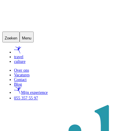
Zoeken
Menu
travel
culture
Over ons
Vacatures
Contact
Blog
Mijn experience
055 357 55 97