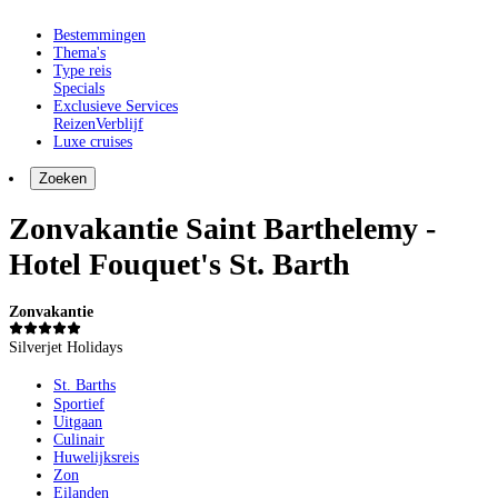
Bestemmingen
Thema's
Type reis
Specials
Exclusieve Services
Reizen
Verblijf
Luxe cruises
Zoeken
Zonvakantie Saint Barthelemy -
Hotel Fouquet's St. Barth
Zonvakantie
Silverjet Holidays
St. Barths
Sportief
Uitgaan
Culinair
Huwelijksreis
Zon
Eilanden