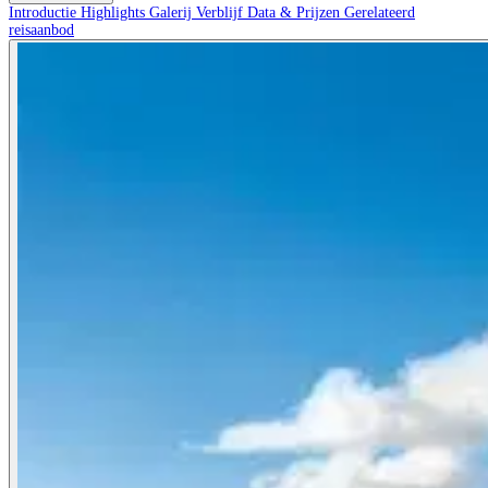
Introductie
Highlights
Galerij
Verblijf
Data & Prijzen
Gerelateerd
reisaanbod