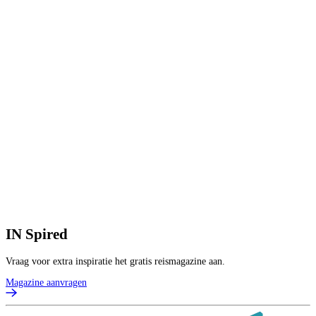
2
8
V
2
p
B
IN
Spired
Vraag voor extra inspiratie het gratis reismagazine aan.
Magazine aanvragen