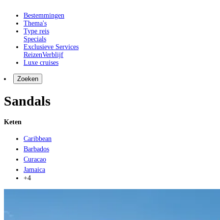
Bestemmingen
Thema's
Type reis
Specials
Exclusieve Services
Reizen
Verblijf
Luxe cruises
Zoeken
Sandals
Keten
Caribbean
Barbados
Curacao
Jamaica
+4