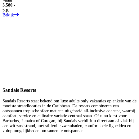
Vanaf
3.580,-
p.p.
Bekijk
8
V
3
p
B
Sandals Resorts
Sandals Resorts staat bekend om luxe adults only vakanties op enkele van de
mooiste strandlocaties in de Caribbean. De resorts combineren een
ontspannen tropische sfeer met een uitgebreid all-inclusive concept, waarbij
comfort, service en culinaire variatie centraal staan. Of u nu kiest voor
Barbados, Jamaica of Curaçao, bij Sandals verblijft u direct aan of vlak bij
een wit zandstrand, met stijlvolle zwembaden, comfortabele ligbedden en
volop mogelijkheden om samen te ontspannen.