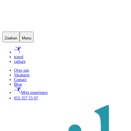
Zoeken
Menu
travel
culture
Over ons
Vacatures
Contact
Blog
Mijn experience
055 357 55 97