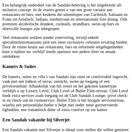
Een belangrijk onderdeel van de Sandals-beleving is het uitgebreide all-
inclusive concept. In de resorts geniet u van een grote variatie aan
restaurants en bars, met keukens die uiteenlopen van Caribisch, Italiaans en
Frans tot Aziatisch, Indiaas, mediterraan en internationale fine dining. Ook
premium alcoholische dranken, cocktails, strandbars, swim-up bars en
sfeervolle lounges zijn inbegrepen.
Veel restaurants werken zonder reservering, terwijl enkele
specialiteitenrestaurants juist een meer exclusieve culinaire ervaring bieden.
Door de ruime keuze aan restaurants, bars en informele eetgelegenheden
kunt u tijdens uw verblijf steeds opnieuw een andere sfeer en smaak
ontdekken.
Kamers & Suites
De kamers, suites en villa’s van Sandals zijn ruim en comfortabel ingericht,
vaak met een balkon of terras, zeezicht, swim-up toegang of een
privézwembad. Afhankelijk van het resort en het gekozen kamertype
verblijft u op Luxury Level, Club Level of Butler Elite-niveau. Club Level
biedt extra services zoals toegang tot de Club Sandals Lounge, privé check-
in en check-out en roomservice. Butler Elite is het hoogste serviceniveau,
waarbij een persoonlijke butler u helpt met onder meer gereserveerde
ligbedden, een romantisch diner of extra comfort op uw kamer.
Een Sandals vakantie bij Silverjet
Een Sandals vakantie met Silverjet is ideaal voor stellen die willen genieten