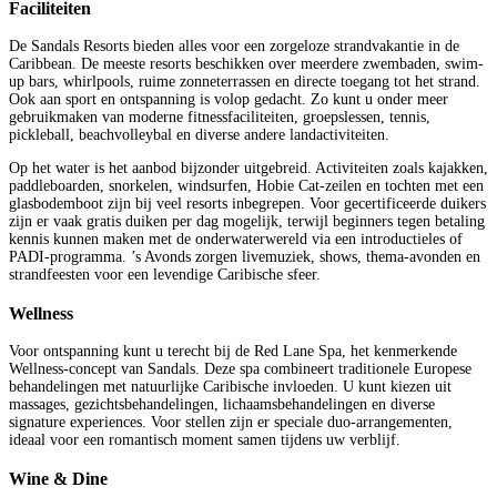
Faciliteiten
De Sandals Resorts bieden alles voor een zorgeloze strandvakantie in de
Caribbean. De meeste resorts beschikken over meerdere zwembaden, swim-
up bars, whirlpools, ruime zonneterrassen en directe toegang tot het strand.
Ook aan sport en ontspanning is volop gedacht. Zo kunt u onder meer
gebruikmaken van moderne fitnessfaciliteiten, groepslessen, tennis,
pickleball, beachvolleybal en diverse andere landactiviteiten.
Op het water is het aanbod bijzonder uitgebreid. Activiteiten zoals kajakken,
paddleboarden, snorkelen, windsurfen, Hobie Cat-zeilen en tochten met een
glasbodemboot zijn bij veel resorts inbegrepen. Voor gecertificeerde duikers
zijn er vaak gratis duiken per dag mogelijk, terwijl beginners tegen betaling
kennis kunnen maken met de onderwaterwereld via een introductieles of
PADI-programma. ’s Avonds zorgen livemuziek, shows, thema-avonden en
strandfeesten voor een levendige Caribische sfeer.
Wellness
Voor ontspanning kunt u terecht bij de Red Lane Spa, het kenmerkende
Wellness-concept van Sandals. Deze spa combineert traditionele Europese
behandelingen met natuurlijke Caribische invloeden. U kunt kiezen uit
massages, gezichtsbehandelingen, lichaamsbehandelingen en diverse
signature experiences. Voor stellen zijn er speciale duo-arrangementen,
ideaal voor een romantisch moment samen tijdens uw verblijf.
Wine & Dine