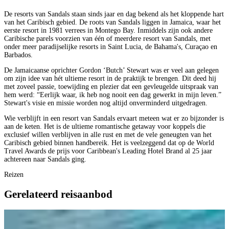
De resorts van Sandals staan sinds jaar en dag bekend als het kloppende hart
van het Caribisch gebied. De roots van Sandals liggen in Jamaica, waar het
eerste resort in 1981 verrees in Montego Bay. Inmiddels zijn ook andere
Caribische parels voorzien van één of meerdere resort van Sandals, met
onder meer paradijselijke resorts in Saint Lucia, de Bahama's, Curaçao en
Barbados.
De Jamaicaanse oprichter Gordon ‘Butch’ Stewart was er veel aan gelegen
om zijn idee van hét ultieme resort in de praktijk te brengen. Dit deed hij
met zoveel passie, toewijding en plezier dat een gevleugelde uitspraak van
hem werd: “Eerlijk waar, ik heb nog nooit een dag gewerkt in mijn leven.”
Stewart's visie en missie worden nog altijd onverminderd uitgedragen.
Wie verblijft in een resort van Sandals ervaart meteen wat er zo bijzonder is
aan de keten. Het is de ultieme romantische getaway voor koppels die
exclusief willen verblijven in alle rust en met de vele geneugten van het
Caribisch gebied binnen handbereik. Het is veelzeggend dat op de World
Travel Awards de prijs voor Caribbean's Leading Hotel Brand al 25 jaar
achtereen naar Sandals ging.
Reizen
Gerelateerd reisaanbod