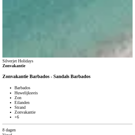
Silverjet Holidays
Zonvakantie
Zonvakantie Barbados - Sandals Barbados
S
Barbados
Z
Huwelijksreis
Zon
Z
Eilanden
Strand
Zonvakantie
+6
8 dagen