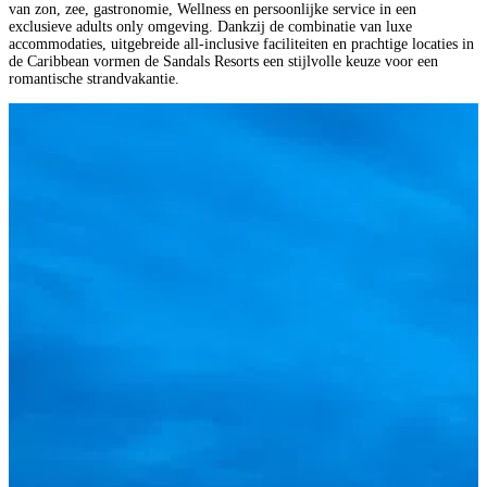
van zon, zee, gastronomie, Wellness en persoonlijke service in een
exclusieve adults only omgeving. Dankzij de combinatie van luxe
accommodaties, uitgebreide all-inclusive faciliteiten en prachtige locaties in
de Caribbean vormen de Sandals Resorts een stijlvolle keuze voor een
romantische strandvakantie.