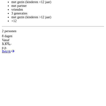
met gezin (kinderen <12 jaar)
met partner
vrienden
3 generaties
met gezin (kinderen >12 jaar)
+12
2 personen
8 dagen
Vanaf
3.375,-
p.p.
Bekijk
S
Z
Z