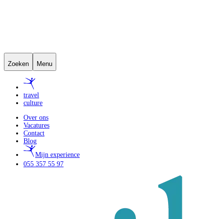
Zoeken
Menu
travel
culture
Over ons
Vacatures
Contact
Blog
Mijn experience
055 357 55 97