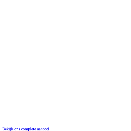
2
8
V
4
p
B
Bekijk ons complete aanbod