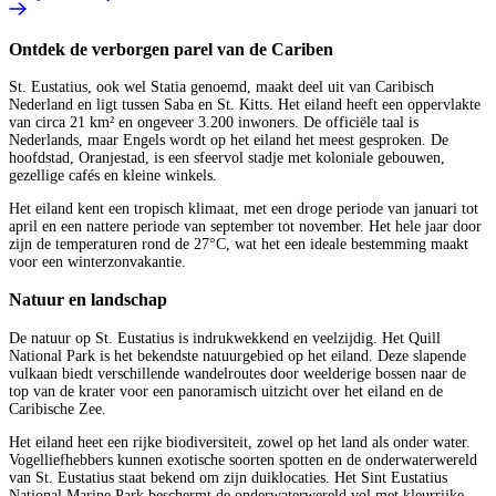
Ontdek de verborgen parel van de Cariben
St. Eustatius, ook wel Statia genoemd, maakt deel uit van Caribisch
Nederland en ligt tussen Saba en St. Kitts. Het eiland heeft een oppervlakte
van circa 21 km² en ongeveer 3.200 inwoners. De officiële taal is
Nederlands, maar Engels wordt op het eiland het meest gesproken. De
hoofdstad, Oranjestad, is een sfeervol stadje met koloniale gebouwen,
gezellige cafés en kleine winkels.
Het eiland kent een tropisch klimaat, met een droge periode van januari tot
april en een nattere periode van september tot november. Het hele jaar door
zijn de temperaturen rond de 27°C, wat het een ideale bestemming maakt
voor een winterzonvakantie.
Natuur en landschap
De natuur op St. Eustatius is indrukwekkend en veelzijdig. Het Quill
National Park is het bekendste natuurgebied op het eiland. Deze slapende
vulkaan biedt verschillende wandelroutes door weelderige bossen naar de
top van de krater voor een panoramisch uitzicht over het eiland en de
Caribische Zee.
Het eiland heet een rijke biodiversiteit, zowel op het land als onder water.
Vogelliefhebbers kunnen exotische soorten spotten en de onderwaterwereld
van St. Eustatius staat bekend om zijn duiklocaties. Het Sint Eustatius
National Marine Park beschermt de onderwaterwereld vol met kleurrijke