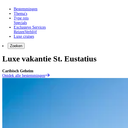
Bestemmingen
Thema's
Type reis
Specials
Exclusieve Services
Reizen
Verblijf
Luxe cruises
Zoeken
Luxe vakantie St. Eustatius
Caribisch Geheim
Ontdek alle bestemmingen